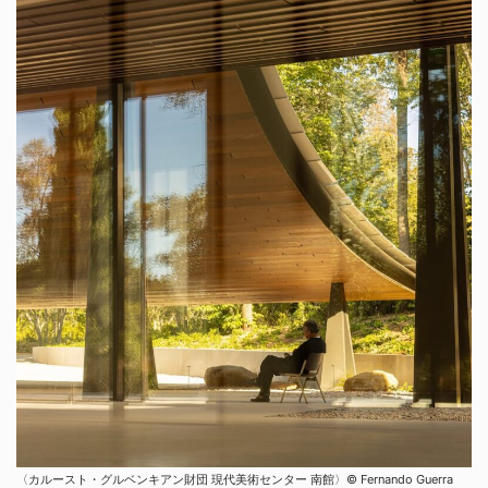
〈カルースト・グルベンキアン財団 現代美術センター 南館〉© Fernando Guerra