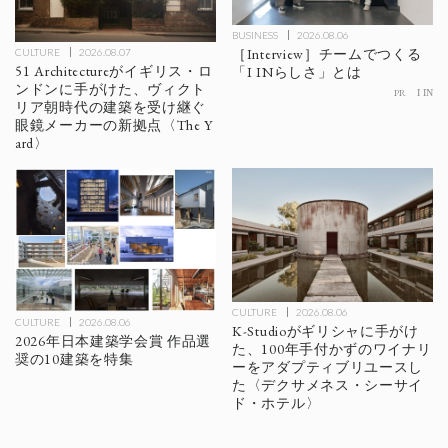
BUSINESS
2026.08.06
［Interview］チームでつくる
CULTURE
2026.08.07
51 Architectureがイギリス・ロ
「I INらしさ」とは
ンドンに手がけた、ヴィクト
PR
I IN
リア朝時代の建築を受け継ぐ
眼鏡メーカーの新拠点〈The Y
ard〉
CULTURE
2026.08.06
CULTURE
2026.08.06
K-Studioがギリシャに手がけ
2026年日本建築学会賞 作品選
た、100年手付かずのワイナリ
奨の10建築を特集
ーをアダプティブリユースし
た〈デクサメネス・シーサイ
ド・ホテル〉