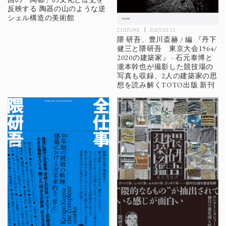
反映する 陶器の山のような逆
シェル構造の美術館
CULTURE
2025.01.11
隈 研吾、豊川斎赫 / 編 『丹下
健三と隈研吾 東京大会1964/
2020の建築家』 - 石元泰博と
瀧本幹也が撮影した競技場の
写真も収録、2人の建築家の思
想を読み解くTOTO出版 新刊