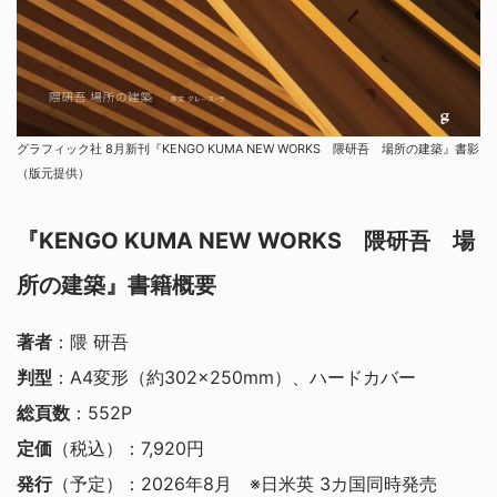
グラフィック社 8月新刊『KENGO KUMA NEW WORKS 隈研吾 場所の建築』書影
（版元提供）
『KENGO KUMA NEW WORKS 隈研吾 場
所の建築』書籍概要
著者
：隈 研吾
判型
：A4変形（約302×250mm）、ハードカバー
総頁数
：552P
定価
（税込）：7,920円
発行
（予定）：2026年8月 ※日米英 3カ国同時発売