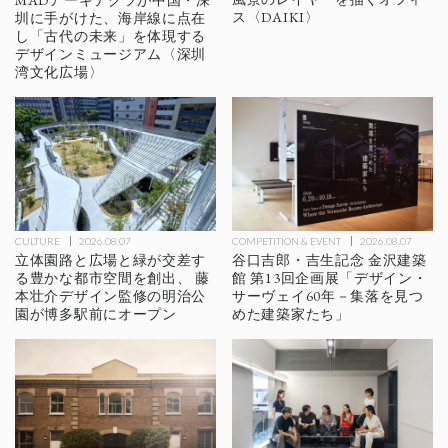
MADアーキテクツが中国・深
ス〈DAIKI〉
圳に手がけた、海岸線に点在
し「古代の未来」を体現する
デザインミュージアム〈深圳
湾文化広場〉
CULTURE
2026.08.07
COMPETITION & EVENT
2026.08.07
立体園路と広場と緑が交差す
谷口吉郎・吉生記念 金沢建築
る豊かな都市空間を創出、 藤
館 第13回企画展「デザイン・
本壮介デザイン監修の明治公
サーヴェイ60年－集落を見つ
園が博多駅前にオープン
めた建築家たち」