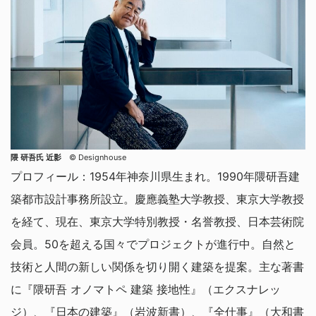
隈 研吾氏 近影
©︎ Designhouse
プロフィール：1954年神奈川県生まれ。1990年隈研吾建
築都市設計事務所設立。慶應義塾大学教授、東京大学教授
を経て、現在、東京大学特別教授・名誉教授、日本芸術院
会員。50を超える国々でプロジェクトが進行中。自然と
技術と人間の新しい関係を切り開く建築を提案。主な著書
に『隈研吾 オノマトペ 建築 接地性』（エクスナレッ
ジ）、『日本の建築』（岩波新書）、『全仕事』（大和書