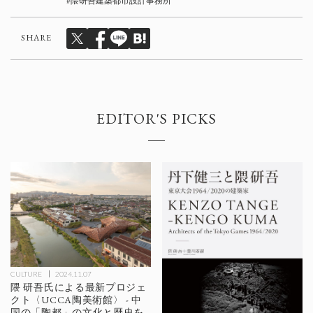
隈研吾建築都市設計事務所
SHARE
EDITOR'S PICKS
CULTURE
2024.11.07
隈 研吾氏による最新プロジェ
クト〈UCCA陶美術館〉 - 中
国の「陶都」の文化と歴史を