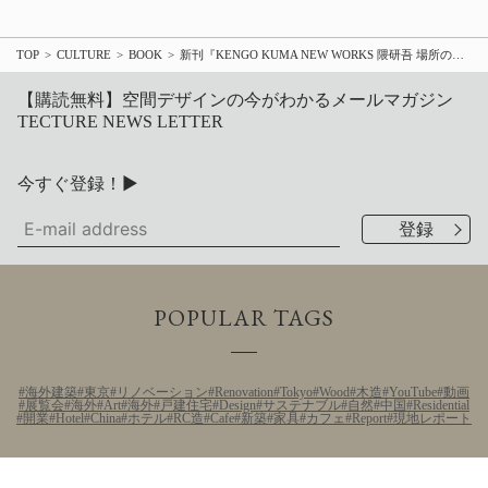
TOP
CULTURE
BOOK
新刊『KENGO KUMA NEW WORKS 隈研吾 場所の建築』グラフィック社より8月刊行、東大HASEKO – KUMA HALLにて講演会8/1開催
【購読無料】空間デザインの今がわかるメールマガジン
TECTURE NEWS LETTER
今すぐ登録！▶
POPULAR TAGS
海外建築
東京
リノベーション
Renovation
Tokyo
Wood
木造
YouTube
動画
展覧会
海外
Art
海外
戸建住宅
Design
サステナブル
自然
中国
Residential
開業
Hotel
China
ホテル
RC造
Cafe
新築
家具
カフェ
Report
現地レポート