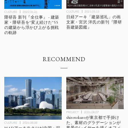
CULTURE
2021.05.15
CULTURE
2022.06.26
日経アーキ「建築巡礼」の画
隈研吾 新刊『全仕事』 - 建築
文家・宮沢 洋氏の新刊『隈研
家・隈研吾を"変え続けた"55
吾建築図鑑』
の建築から浮かび上がる挑戦
の軌跡
RECOMMEND
PROJECT
2026.08.07
shirotokuroが東京都で手掛け
た、素材のグラデーションが
CULTURE
2026.08.08
風景のレイヤーを描くオフィ