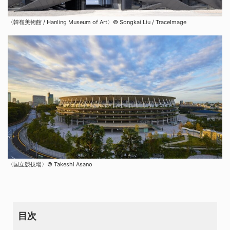
〈韓嶺美術館 / Hanling Museum of Art〉©︎ Songkai Liu / TraceImage
〈国立競技場〉© Takeshi Asano
目次