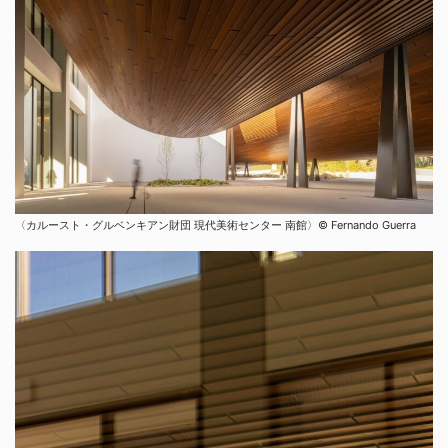
〈カルースト・グルベンキアン財団 現代美術センター 南館〉© Fernando Guerra