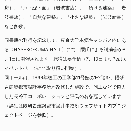
房）、『点・線・面』（岩波書店）、『負ける建築』（岩
波書店）、『自然な建築』、『小さな建築』（岩波新書）
など多数。
同書籍の刊行を記念して、東京大学本郷キャンパス内にあ
る〈HASEKO-KUMA HALL〉にて、隈氏による講演会が8
月1日に開催されます。聴講は要予約（7月10日よりPeatix
イベントページにて取り扱い開始）。
同ホールは、1969年竣工の工学部11号館の1-2階を、隈研
吾建築都市設計事務所が改修した施設で、施工などで協力
した長谷工コーポレーションと隈氏の名を冠しています
（詳細は隈研吾建築都市設計事務所ウェブサイト内
プロジ
ェクトページ
を参照）。