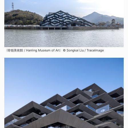
〈韓嶺美術館 / Hanling Museum of Art〉©︎ Songkai Liu / TraceImage