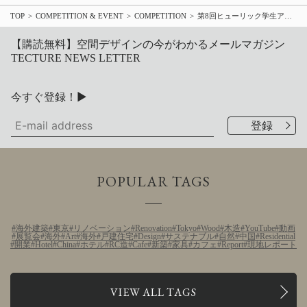
TOP
COMPETITION & EVENT
COMPETITION
第8回ヒューリック学生アイデアコンペ
【購読無料】空間デザインの今がわかるメールマガジン
TECTURE NEWS LETTER
今すぐ登録！▶
POPULAR TAGS
海外建築
東京
リノベーション
Renovation
Tokyo
Wood
木造
YouTube
動画
展覧会
海外
Art
海外
戸建住宅
Design
サステナブル
自然
中国
Residential
開業
Hotel
China
ホテル
RC造
Cafe
新築
家具
カフェ
Report
現地レポート
VIEW ALL TAGS