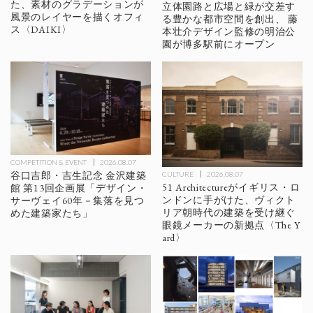
た、素材のグラデーションが
立体園路と広場と緑が交差す
風景のレイヤーを描くオフィ
る豊かな都市空間を創出、 藤
ス〈DAIKI〉
本壮介デザイン監修の明治公
園が博多駅前にオープン
COMPETITION & EVENT
2026.08.07
谷口吉郎・吉生記念 金沢建築
CULTURE
2026.08.07
51 Architectureがイギリス・ロ
館 第13回企画展「デザイン・
ンドンに手がけた、ヴィクト
サーヴェイ60年－集落を見つ
リア朝時代の建築を受け継ぐ
めた建築家たち」
眼鏡メーカーの新拠点〈The Y
ard〉