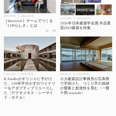
BUSINESS
2026.08.06
CULTURE
2026.08.06
［Interview］チームでつくる
2026年日本建築学会賞 作品選
「I INらしさ」とは
奨の10建築を特集
PR
I IN
CULTURE
2026.08.06
PROJECT
2026.08.05
K-Studioがギリシャに手がけ
小大建築設計事務所が広島県
た、100年手付かずのワイナリ
で手掛けた、つくり手の痕跡
ーをアダプティブリユースし
が愛着と創造性を育む〈一畳
た〈デクサメネス・シーサイ
十間 setouchi〉
ド・ホテル〉