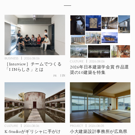
BUSINESS
2026.08.06
CULTURE
2026.08.06
［Interview］チームでつくる
2026年日本建築学会賞 作品選
「I INらしさ」とは
奨の10建築を特集
PR
I IN
CULTURE
2026.08.06
PROJECT
2026.08.05
K-Studioがギリシャに手がけ
小大建築設計事務所が広島県