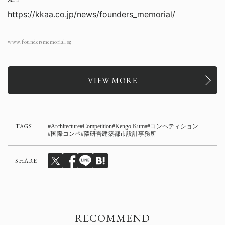
https://kkaa.co.jp/news/founders_memorial/
www.foundersmemorial.sg
VIEW MORE
TAGS
Architecture
Competition
Kengo Kuma
コンペティション
国際コンペ
隈研吾建築都市設計事務所
SHARE
RECOMMEND