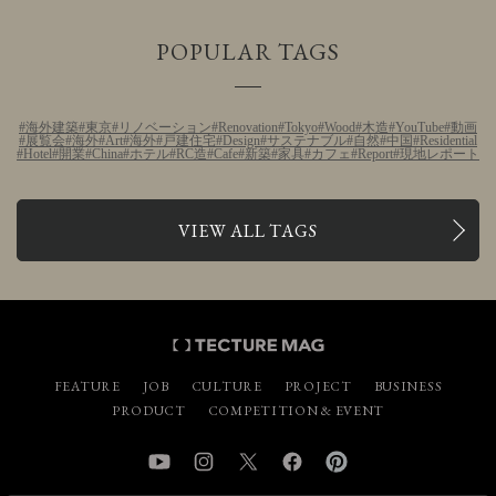
POPULAR TAGS
海外建築
東京
リノベーション
Renovation
Tokyo
Wood
木造
YouTube
動画
展覧会
海外
Art
海外
戸建住宅
Design
サステナブル
自然
中国
Residential
Hotel
開業
China
ホテル
RC造
Cafe
新築
家具
カフェ
Report
現地レポート
VIEW ALL TAGS
FEATURE
JOB
CULTURE
PROJECT
BUSINESS
PRODUCT
COMPETITION & EVENT
YouTube
Instagram
Twitter
Facebook
Pinterest