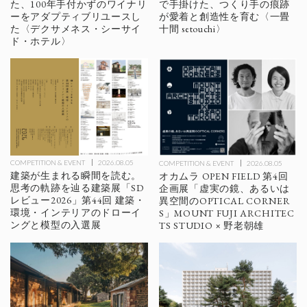
た、100年手付かずのワイナリ
で手掛けた、つくり手の痕跡
ーをアダプティブリユースし
が愛着と創造性を育む〈一畳
た〈デクサメネス・シーサイ
十間 setouchi〉
ド・ホテル〉
COMPETITION & EVENT
2026.08.05
COMPETITION & EVENT
2026.08.05
建築が生まれる瞬間を読む。
オカムラ OPEN FIELD 第4回
思考の軌跡を辿る建築展「SD
企画展「虚実の鏡、あるいは
レビュー2026」第44回 建築・
異空間のOPTICAL CORNER
環境・インテリアのドローイ
S」MOUNT FUJI ARCHITEC
ングと模型の入選展
TS STUDIO × 野老朝雄