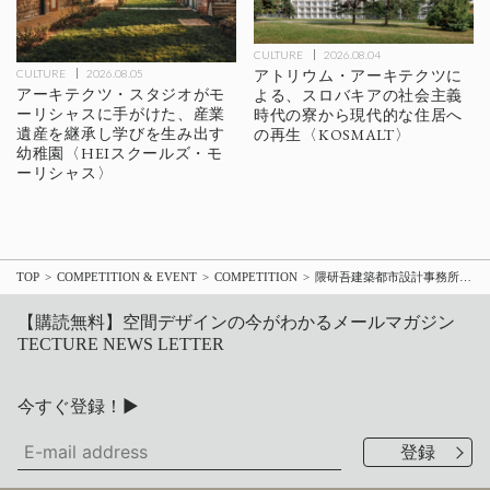
CULTURE
2026.08.04
アトリウム・アーキテクツに
CULTURE
2026.08.05
アーキテクツ・スタジオがモ
よる、スロバキアの社会主義
ーリシャスに手がけた、産業
時代の寮から現代的な住居へ
遺産を継承し学びを生み出す
の再生〈KOSMALT〉
幼稚園〈HEIスクールズ・モ
ーリシャス〉
TOP
COMPETITION & EVENT
COMPETITION
隈研吾建築都市設計事務所とK2LDアーキテクツが、シンガポールの「ファウンダーズ・メモリアル」国際コンペで勝利
【購読無料】空間デザインの今がわかるメールマガジン
TECTURE NEWS LETTER
今すぐ登録！▶