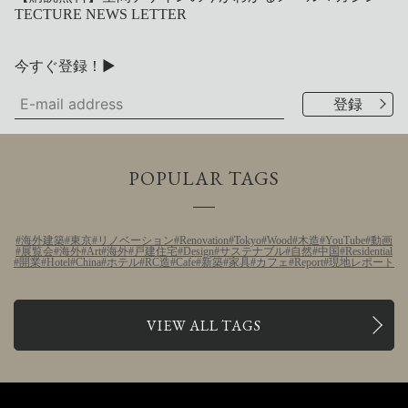
TECTURE NEWS LETTER
今すぐ登録！▶
POPULAR TAGS
海外建築
東京
リノベーション
Renovation
Tokyo
Wood
木造
YouTube
動画
展覧会
海外
Art
海外
戸建住宅
Design
サステナブル
自然
中国
Residential
開業
Hotel
China
ホテル
RC造
Cafe
新築
家具
カフェ
Report
現地レポート
VIEW ALL TAGS