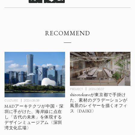
RECOMMEND
PROJECT
2026.08.07
shirotokuroが東京都で手掛け
た、素材のグラデーションが
CULTURE
2026.08.08
風景のレイヤーを描くオフィ
MADアーキテクツが中国・深
ス〈DAIKI〉
圳に手がけた、海岸線に点在
し「古代の未来」を体現する
デザインミュージアム〈深圳
湾文化広場〉