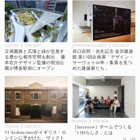
CULTURE
2026.08.07
COMPETITION & EVENT
2026.08.07
立体園路と広場と緑が交差す
谷口吉郎・吉生記念 金沢建築
る豊かな都市空間を創出、 藤
館 第13回企画展「デザイン・
本壮介デザイン監修の明治公
サーヴェイ60年－集落を見つ
園が博多駅前にオープン
めた建築家たち」
BUSINESS
2026.08.06
［Interview］チームでつくる
CULTURE
2026.08.07
51 Architectureがイギリス・ロ
「I INらしさ」とは
ンドンに手がけた、ヴィクト
PR
I IN