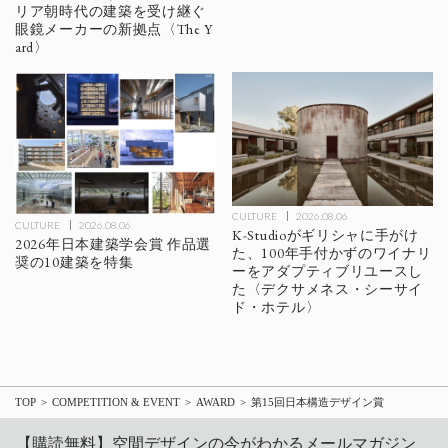
リア朝時代の建築を受け継ぐ
眼鏡メーカーの新拠点〈The Y
ard〉
CULTURE
2026.08.06
CULTURE
2026.08.06
K-Studioがギリシャに手がけ
2026年日本建築学会賞 作品選
た、100年手付かずのワイナリ
奨の10建築を特集
ーをアダプティブリユースし
た〈デクサメネス・シーサイ
ド・ホテル〉
TOP
COMPETITION & EVENT
AWARD
第15回日本構造デザイン賞
【購読無料】空間デザインの今がわかるメールマガジン