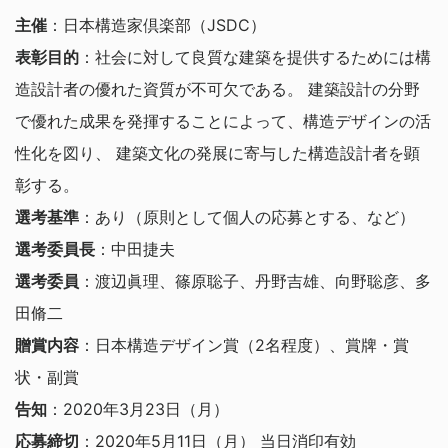
主催
：日本構造家倶楽部（JSDC）
表彰目的
：社会に対して良質な建築を提供するためには構
造設計者の優れた資質が不可欠である。 建築設計の分野
で優れた成果を発揮することによって、構造デザインの活
性化を図り、 建築文化の発展に寄与した構造設計者を顕
彰する。
選考基準
：あり（原則として個人の応募とする、など）
選考委員長
：中田捷夫
選考委員
：渡辺眞理、篠原聡子、丹野吉雄、向野聡彦、多
田脩二
贈賞内容
：日本構造デザイン賞（2名程度）、賞牌・賞
状・副賞
告知
：2020年3月23日（月）
応募締切
：2020年5月11日（月） 当日消印有効