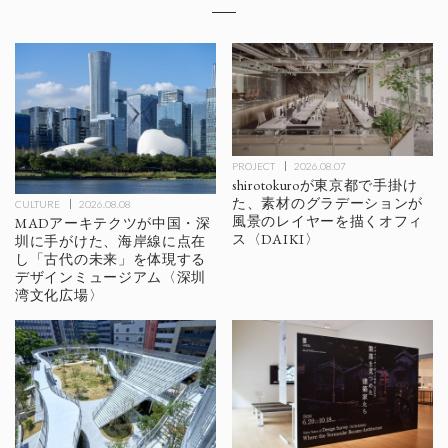
PROJECT
2026.08.07
shirotokuroが東京都で手掛け
た、素材のグラデーションが
CULTURE
2026.08.08
風景のレイヤーを描くオフィ
MADアーキテクツが中国・深
ス〈DAIKI〉
圳に手がけた、海岸線に点在
し「古代の未来」を体現する
デザインミュージアム〈深圳
湾文化広場〉