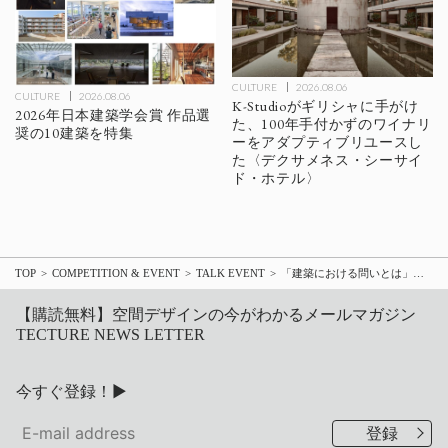
CULTURE
2026.08.06
CULTURE
2026.08.06
K-Studioがギリシャに手がけ
2026年日本建築学会賞 作品選
た、100年手付かずのワイナリ
奨の10建築を特集
ーをアダプティブリユースし
た〈デクサメネス・シーサイ
ド・ホテル〉
TOP
COMPETITION & EVENT
TALK EVENT
「建築における問いとは」をテーマに石上純也×永山祐子×林信行 鼎談「QWS×INERTIA Vol.2」1/27オンライン開催
【購読無料】空間デザインの今がわかるメールマガジン
TECTURE NEWS LETTER
今すぐ登録！▶