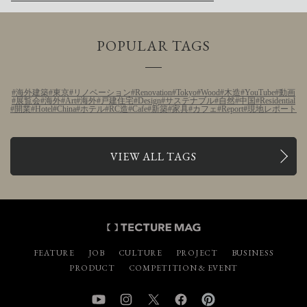
POPULAR TAGS
海外建築
東京
リノベーション
Renovation
Tokyo
Wood
木造
YouTube
動画
展覧会
海外
Art
海外
戸建住宅
Design
サステナブル
自然
中国
Residential
開業
Hotel
China
ホテル
RC造
Cafe
新築
家具
カフェ
Report
現地レポート
VIEW ALL TAGS
FEATURE
JOB
CULTURE
PROJECT
BUSINESS
PRODUCT
COMPETITION & EVENT
YouTube
Instagram
Twitter
Facebook
Pinterest