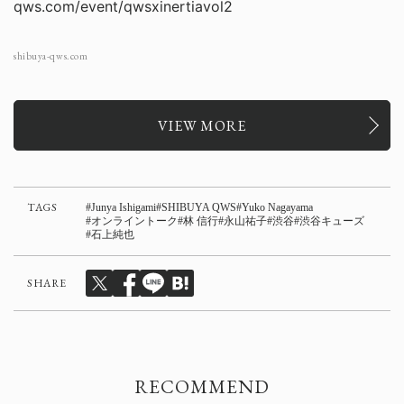
qws.com/event/qwsxinertiavol2
shibuya-qws.com
VIEW MORE
TAGS
Junya Ishigami
SHIBUYA QWS
Yuko Nagayama
オンライントーク
林 信行
永山祐子
渋谷
渋谷キューズ
石上純也
SHARE
RECOMMEND