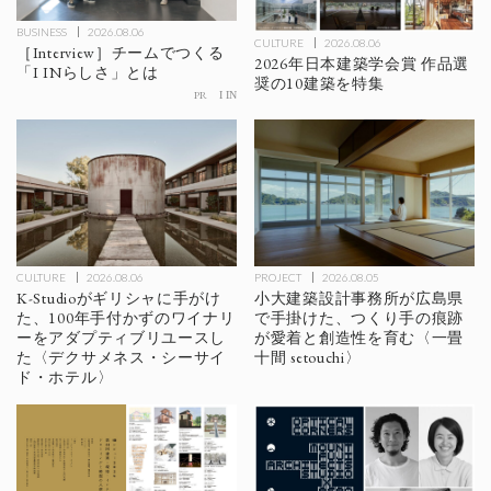
BUSINESS
2026.08.06
CULTURE
2026.08.06
［Interview］チームでつくる
2026年日本建築学会賞 作品選
「I INらしさ」とは
奨の10建築を特集
PR
I IN
CULTURE
2026.08.06
PROJECT
2026.08.05
K-Studioがギリシャに手がけ
小大建築設計事務所が広島県
た、100年手付かずのワイナリ
で手掛けた、つくり手の痕跡
ーをアダプティブリユースし
が愛着と創造性を育む〈一畳
た〈デクサメネス・シーサイ
十間 setouchi〉
ド・ホテル〉