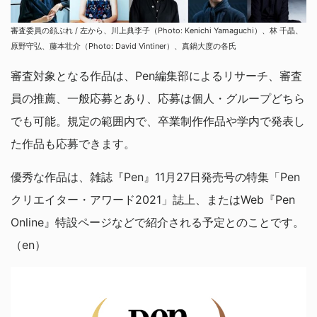
審査委員の顔ぶれ / 左から、川上典李子（Photo: Kenichi Yamaguchi）、林 千晶、
原野守弘、藤本壮介（Photo: David Vintiner）、真鍋大度の各氏
審査対象となる作品は、Pen編集部によるリサーチ、審査
員の推薦、一般応募とあり、応募は個人・グループどちら
でも可能。規定の範囲内で、卒業制作作品や学内で発表し
た作品も応募できます。
優秀な作品は、雑誌『Pen』11月27日発売号の特集「Pen
クリエイター・アワード2021」誌上、またはWeb『Pen
Online』特設ページなどで紹介される予定とのことです。
（en）