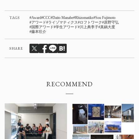
TAGS
Award
CCC
Daito Manabe
Rhizomatiks
Sou Fujimoto
アワード
ライゾマティクス
ロフトワーク
原野守弘
国際アワード
学生アワード
川上典李子
真鍋大度
藤本壮介
SHARE
RECOMMEND