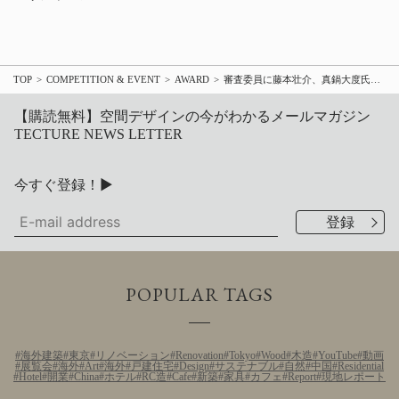
TOP
COMPETITION & EVENT
AWARD
審査委員に藤本壮介、真鍋大度氏ら「Penクリエイター・アワード2021」作品募集
【購読無料】空間デザインの今がわかるメールマガジン
TECTURE NEWS LETTER
今すぐ登録！▶
POPULAR TAGS
海外建築
東京
リノベーション
Renovation
Tokyo
Wood
木造
YouTube
動画
展覧会
海外
Art
海外
戸建住宅
Design
サステナブル
自然
中国
Residential
Hotel
開業
China
ホテル
RC造
Cafe
新築
家具
カフェ
Report
現地レポート