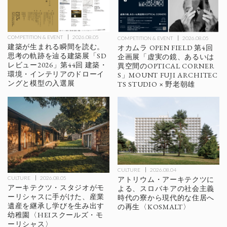
COMPETITION & EVENT
2026.08.05
COMPETITION & EVENT
2026.08.05
建築が生まれる瞬間を読む。
オカムラ OPEN FIELD 第4回
思考の軌跡を辿る建築展「SD
企画展「虚実の鏡、あるいは
レビュー2026」第44回 建築・
異空間のOPTICAL CORNER
環境・インテリアのドローイ
S」MOUNT FUJI ARCHITEC
ングと模型の入選展
TS STUDIO × 野老朝雄
CULTURE
2026.08.04
アトリウム・アーキテクツに
CULTURE
2026.08.05
アーキテクツ・スタジオがモ
よる、スロバキアの社会主義
ーリシャスに手がけた、産業
時代の寮から現代的な住居へ
遺産を継承し学びを生み出す
の再生〈KOSMALT〉
幼稚園〈HEIスクールズ・モ
ーリシャス〉