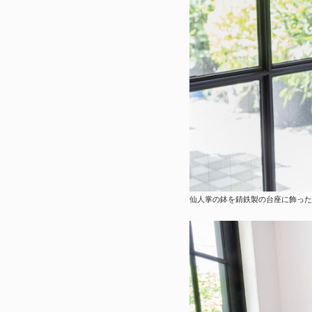
仙人掌の鉢を錆鉄製の台座に飾った