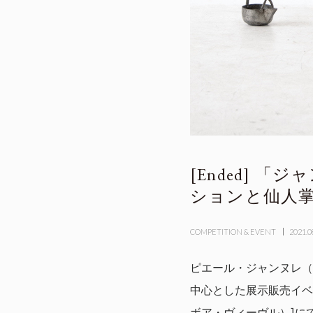
「ジャ
ションと仙人掌盆栽
COMPETITION & EVENT
2021.0
ピエール・ジャンヌレ（P
中心とした展示販売イベン
ボア・ヴィーヴル）]に