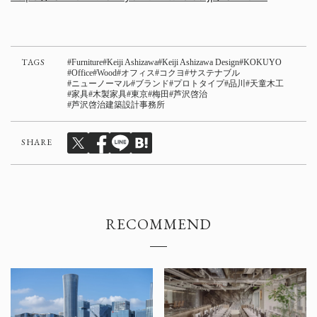
TAGS
Furniture
Keiji Ashizawa
Keiji Ashizawa Design
KOKUYO
Office
Wood
オフィス
コクヨ
サステナブル
ニューノーマル
ブランド
プロトタイプ
品川
天童木工
家具
木製家具
東京
梅田
芦沢啓治
芦沢啓治建築設計事務所
SHARE
RECOMMEND