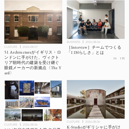
BUSINESS
2026.08.06
［Interview］チームでつくる
CULTURE
2026.08.07
51 Architectureがイギリス・ロ
「I INらしさ」とは
ンドンに手がけた、ヴィクト
PR
I IN
リア朝時代の建築を受け継ぐ
眼鏡メーカーの新拠点〈The Y
ard〉
CULTURE
2026.08.06
CULTURE
2026.08.06
K-Studioがギリシャに手がけ