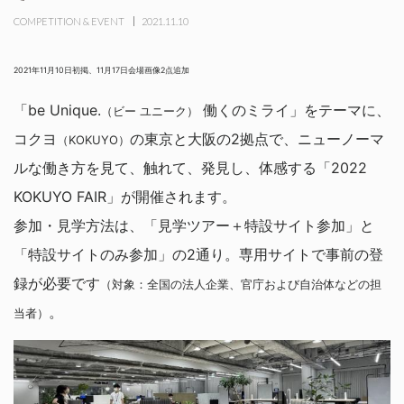
COMPETITION & EVENT
2021.11.10
2021年11月10日初掲、11月17日会場画像2点追加
「be Unique.
働くのミライ」をテーマに、
（ビー ユニーク）
コクヨ
の東京と大阪の2拠点で、ニューノーマ
（KOKUYO）
ルな働き方を見て、触れて、発見し、体感する「2022
KOKUYO FAIR」が開催されます。
参加・見学方法は、「見学ツアー＋特設サイト参加」と
「特設サイトのみ参加」の2通り。専用サイトで事前の登
録が必要です
（対象：全国の法人企業、官庁および自治体などの担
。
当者）