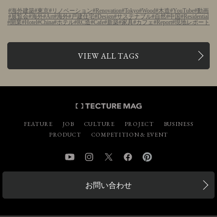
海外建築
東京
リノベーション
Renovation
Tokyo
Wood
木造
YouTube
動画
展覧会
海外
Art
海外
戸建住宅
Design
サステナブル
自然
中国
Residential
開業
Hotel
China
ホテル
RC造
Cafe
新築
家具
カフェ
Report
現地レポート
VIEW ALL TAGS
FEATURE
JOB
CULTURE
PROJECT
BUSINESS
PRODUCT
COMPETITION & EVENT
YouTube
Instagram
Twitter
Facebook
Pinterest
お問い合わせ