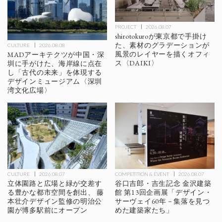
PROJECT
2026.08.07
shirotokuroが東京都で手掛け
た、素材のグラデーションが
CULTURE
2026.08.08
風景のレイヤーを描くオフィ
MADアーキテクツが中国・深
ス〈DAIKI〉
圳に手がけた、海岸線に点在
し「古代の未来」を体現する
デザインミュージアム〈深圳
湾文化広場〉
CULTURE
2026.08.07
COMPETITION & EVENT
2026.08.07
立体園路と広場と緑が交差す
谷口吉郎・吉生記念 金沢建築
る豊かな都市空間を創出、 藤
館 第13回企画展「デザイン・
本壮介デザイン監修の明治公
サーヴェイ60年－集落を見つ
園が博多駅前にオープン
めた建築家たち」