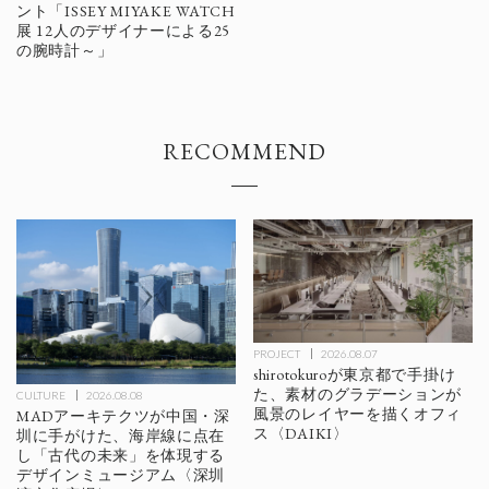
ント「ISSEY MIYAKE WATCH
展 12人のデザイナーによる25
の腕時計～」
RECOMMEND
PROJECT
2026.08.07
shirotokuroが東京都で手掛け
た、素材のグラデーションが
CULTURE
2026.08.08
風景のレイヤーを描くオフィ
MADアーキテクツが中国・深
ス〈DAIKI〉
圳に手がけた、海岸線に点在
し「古代の未来」を体現する
デザインミュージアム〈深圳