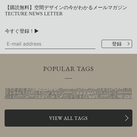
【購読無料】空間デザインの今がわかるメールマガジン
TECTURE NEWS LETTER
今すぐ登録！▶
POPULAR TAGS
海外建築
東京
リノベーション
Renovation
Tokyo
Wood
木造
YouTube
動画
展覧会
海外
Art
海外
戸建住宅
Design
サステナブル
自然
中国
Residential
開業
Hotel
China
ホテル
RC造
Cafe
新築
家具
カフェ
Report
現地レポート
VIEW ALL TAGS