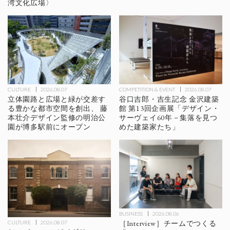
湾文化広場〉
CULTURE
2026.08.07
COMPETITION & EVENT
2026.08.07
立体園路と広場と緑が交差す
谷口吉郎・吉生記念 金沢建築
る豊かな都市空間を創出、 藤
館 第13回企画展「デザイン・
本壮介デザイン監修の明治公
サーヴェイ60年－集落を見つ
園が博多駅前にオープン
めた建築家たち」
BUSINESS
2026.08.06
［Interview］チームでつくる
CULTURE
2026.08.07