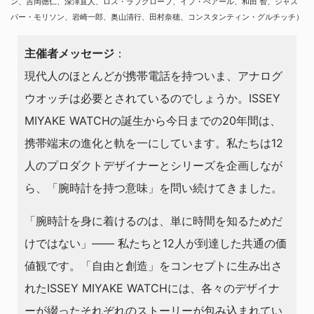
ン、吉岡徳仁、深澤直人、ロス・ラブグローブ、イブ・べアール、和田 智、ジャス
パー・モリソン、岩崎一郎、奥山清行、田村奈穂、コンスタンティン・グルチッチ）
主催者メッセージ
：
現代人のほとんどが携帯電話を持ついま、アナログ
ウオッチは必要とされているのでしょうか。ISSEY
MIYAKE WATCHの誕生から今日までの20年間は、
携帯端末の進化と軌を一にしています。私たちは12
人のプロダクトデザイナーとシリーズを企画しなが
ら、「腕時計を持つ意味」を問い続けてきました。
「腕時計を身に着けるのは、単に時間を知るためだ
けではない」—— 私たちと12人が到達した共通の価
値観です。「自由と創造」をコンセプトに生み出さ
れたISSEY MIYAKE WATCHには、各々のデザイナ
ーが綴ったそれぞれのストーリーが包み込まれてい