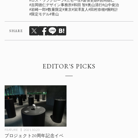
ロス・ラブグローブ
三宅一生
倉俣史朗
吉岡徳仁
吉岡徳仁デザイン事務所
和田 智
奥山清行
山中俊治
岩崎一郎
数量限定
東京
深澤直人
田村奈穂
腕時計
限定モデル
青山
SHARE
EDITOR'S PICKS
FEATURE
2021.10.23
プロジェクト20周年記念イベ