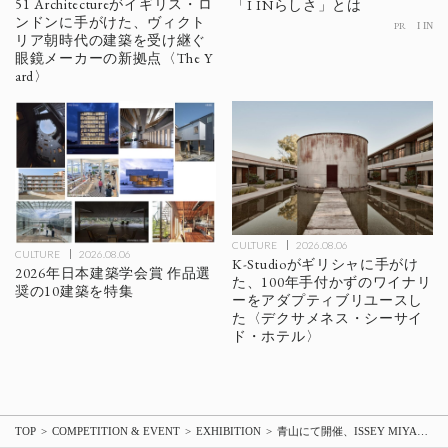
51 Architectureがイギリス・ロ
「I INらしさ」とは
ンドンに手がけた、ヴィクト
PR
I IN
リア朝時代の建築を受け継ぐ
眼鏡メーカーの新拠点〈The Y
ard〉
CULTURE
2026.08.06
CULTURE
2026.08.06
K-Studioがギリシャに手がけ
2026年日本建築学会賞 作品選
た、100年手付かずのワイナリ
奨の10建築を特集
ーをアダプティブリユースし
た〈デクサメネス・シーサイ
ド・ホテル〉
TOP
COMPETITION & EVENT
EXHIBITION
青山にて開催、ISSEY MIYAKE WATCH 特別展示「TIME 12人のデザイナーによる25の腕時計」