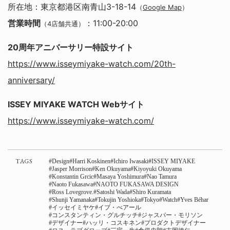
所在地：東京都港区南青山3-18-14
（
Google Map
）
営業時間
：11:00-20:00
（4店舗共通）
20周年アニバーサリー特設サイト
https://www.isseymiyake-watch.com/20th-
anniversary/
ISSEY MIYAKE WATCH Webサイト
https://www.isseymiyake-watch.com/
TAGS
Design
Harri Koskinen
Ichiro Iwasaki
ISSEY MIYAKE
Jasper Morrison
Ken Okuyama
Kiyoyuki Okuyama
Konstantin Grcic
Masaya Yoshimura
Nao Tamura
Naoto Fukasawa
NAOTO FUKASAWA DESIGN
Ross Lovegrove.
Satoshi Wada
Shiro Kuramata
Shunji Yamanaka
Tokujin Yoshioka
Tokyo
Watch
Yves Béhar
イッセイミヤケ
イブ・べアール
コンスタンティン・グルチッチ
ジャスパー・モリソン
デザイナー
ハッリ・コスキネン
プロダクトデザイナー