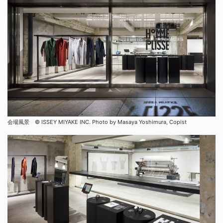
会場風景 ©︎ ISSEY MIYAKE INC. Photo by Masaya Yoshimura, Copist