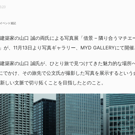
3.23
関連イベント追記
家の山口 誠の両氏による写真展「借景 – 隣り合うマチエール / 
extures」が、11月13日より写真ギャラリー、MYD GALLERYに
建築家の山口 誠氏が、ひとり旅で見つけてきた魅力的な場所
にでかけ、その旅先で公文氏が撮影した写真を展示するという
新しい文脈で切り拓くことを目指したとのこと。