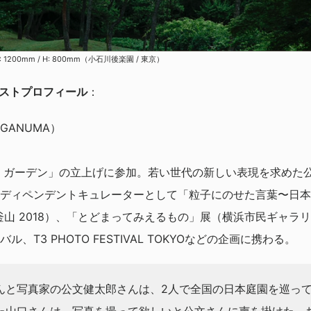
 | W: 1200mm / H: 800mm（小石川後楽園 / 東京）
ィストプロフィール
：
SUGANUMA）
ン・ガーデン」の立上げに参加。若い世代の新しい表現を求めた公募
ディペンデントキュレーターとして「粒子にのせた言葉〜日本
山 2018）、「とどまってみえるもの」展（横浜市民ギャラリー
、T3 PHOTO FESTIVAL TOKYOなどの企画に携わる。
んと写真家の公文健太郎さんは、2人で全国の日本庭園を巡っ