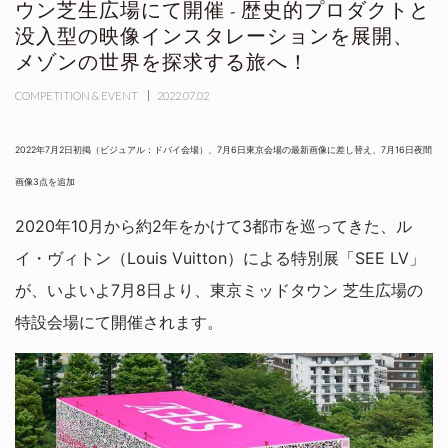
ウン芝生広場にて開催 - 歴史的プロダクトと
没入型の映像インスタレーションを展開、
メゾンの世界を探求する旅へ！
COMPETITION & EVENT
2022.07.02
2022年7月2日初掲（ビジュアル：ドバイ会場）、7月6日東京会場の最新画像に差し替え、7月16日夜間
画像3点を追加
2020年10月から約2年をかけて3都市を巡ってきた、ル
イ・ヴィトン（Louis Vuitton）による特別展「SEE LV」
が、いよいよ7月8日より、東京ミッドタウン 芝生広場の
特設会場にて開催されます。