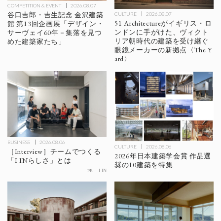
COMPETITION & EVENT
2026.08.07
谷口吉郎・吉生記念 金沢建築
CULTURE
2026.08.07
51 Architectureがイギリス・ロ
館 第13回企画展「デザイン・
ンドンに手がけた、ヴィクト
サーヴェイ60年－集落を見つ
リア朝時代の建築を受け継ぐ
めた建築家たち」
眼鏡メーカーの新拠点〈The Y
ard〉
BUSINESS
2026.08.06
CULTURE
2026.08.06
［Interview］チームでつくる
2026年日本建築学会賞 作品選
「I INらしさ」とは
奨の10建築を特集
PR
I IN