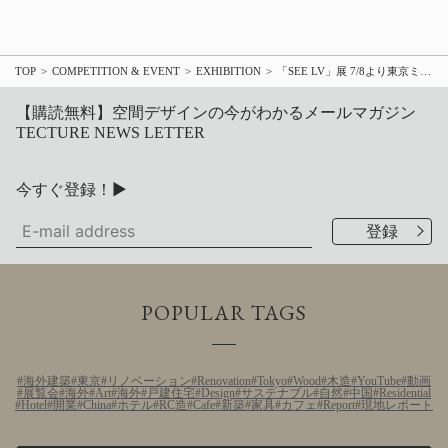
TOP
COMPETITION & EVENT
EXHIBITION
「SEE LV」展 7/8より東京ミッドタウン芝生広場にて待望の日本巡回展開催！ 入場予約は6/29より受付開始
【購読無料】空間デザインの今がわかるメールマガジン
TECTURE NEWS LETTER
今すぐ登録！▶
POPULAR TAGS
海外建築
東京
リノベーション
Renovation
Tokyo
Wood
木造
YouTube
動画
展覧会
海外
Art
海外
戸建住宅
Design
サステナブル
自然
中国
Residential
Hotel
開業
China
ホテル
RC造
Cafe
新築
家具
カフェ
Report
現地レポート