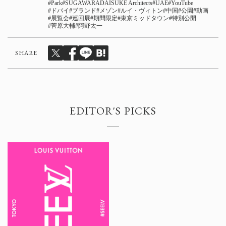
Park
SUGAWARADAISUKE Architects
UAE
YouTube
ドバイ
ブランド
メゾン
ルイ・ヴィトン
中国
公園
動画
展覧会
巡回展
期間限定
東京ミッドタウン
特別公開
菅原大輔
阿野太一
SHARE
EDITOR'S PICKS