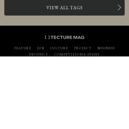
VIEW ALL TAGS
FEATURE
JOB
CULTURE
PROJECT
BUSINESS
PRODUCT
COMPETITION & EVENT
YouTube
Instagram
Twitter
Facebook
Pinterest
お問い合わせ
広告掲載について
事例掲載について
求人掲載について
取材依頼について
ABOUT
PRIVACY POLICY
利用規約
CONTACT
©tecture.inc. All Right Reserved.