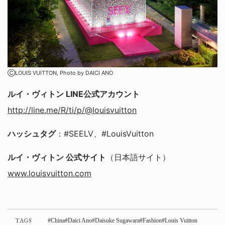
ⒸLOUIS VUITTON, Photo by DAICI ANO
ルイ・ヴィトン LINE公式アカウント
http://line.me/R/ti/p/@louisvuitton
ハッシュタグ
：#SEELV、#LouisVuitton
ルイ・ヴィトン 公式サイト
（日本語サイト）
www.louisvuitton.com
TAGS
China
Daici Ano
Daisuke Sugawara
Fashion
Louis Vuitton