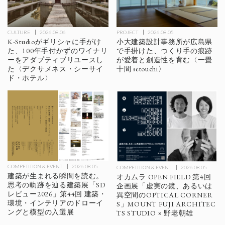
CULTURE
2026.08.06
PROJECT
2026.08.05
K-Studioがギリシャに手がけ
小大建築設計事務所が広島県
た、100年手付かずのワイナリ
で手掛けた、つくり手の痕跡
ーをアダプティブリユースし
が愛着と創造性を育む〈一畳
た〈デクサメネス・シーサイ
十間 setouchi〉
ド・ホテル〉
COMPETITION & EVENT
2026.08.05
COMPETITION & EVENT
2026.08.05
建築が生まれる瞬間を読む。
オカムラ OPEN FIELD 第4回
思考の軌跡を辿る建築展「SD
企画展「虚実の鏡、あるいは
レビュー2026」第44回 建築・
異空間のOPTICAL CORNER
環境・インテリアのドローイ
S」MOUNT FUJI ARCHITEC
ングと模型の入選展
TS STUDIO × 野老朝雄