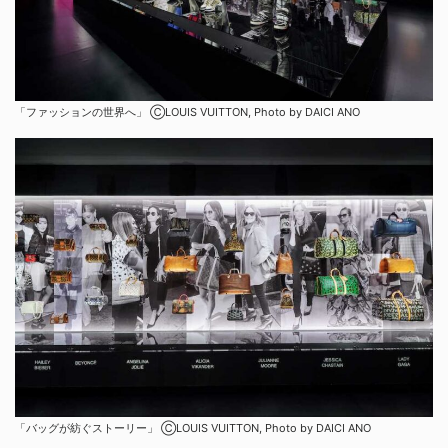
「ファッションの世界へ」 ⒸLOUIS VUITTON, Photo by DAICI ANO
「バッグが紡ぐストーリー」 ⒸLOUIS VUITTON, Photo by DAICI ANO