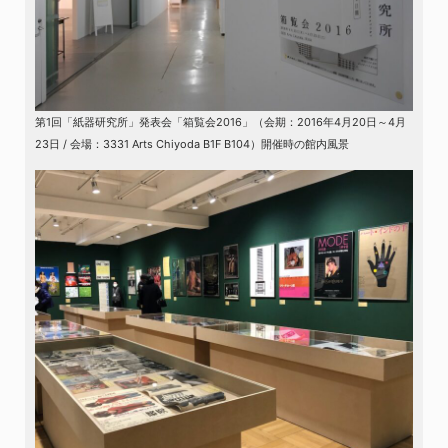
第1回「紙器研究所」発表会「箱覧会2016」（会期：2016年4月20日～4月
23日 / 会場：3331 Arts Chiyoda B1F B104）開催時の館内風景