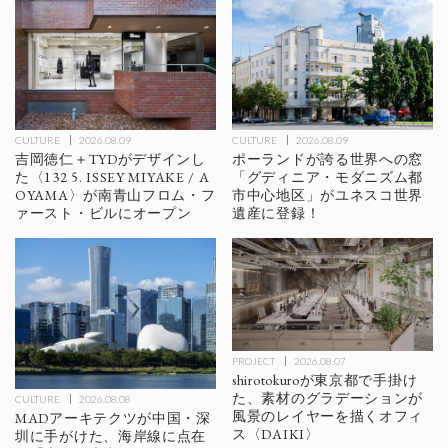
CULTURE
2026.08.09
CULTURE
2026.08.09
ポーランドが誇る世界への窓
吉岡徳仁＋TYDがデザインし
「グディニア・モダニズム都
た〈132 5. ISSEY MIYAKE / A
市中心地区」がユネスコ世界
OYAMA〉が南青山フロム・フ
遺産に登録！
ァースト・ビルにオープン
PROJECT
2026.08.07
shirotokuroが東京都で手掛け
た、素材のグラデーションが
CULTURE
2026.08.08
風景のレイヤーを描くオフィ
MADアーキテクツが中国・深
ス〈DAIKI〉
圳に手がけた、海岸線に点在