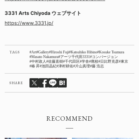
3331 Arts Chiyoda ウェブサイト
https://www.3331.jp/
TAGS
Art
Gallery
Hiroshi Fuji
Katsuhiko Hibino
Kosuke Tsumura
Masato Nakamura
アーツ千代田3331
コンバージョン
中村政人
佐藤直樹
千代田区
学舎
廃校
日比野克彦
東京
椿 昇
池田晶紀
津村耕佑
片山真理
藤 浩志
SHARE
RECOMMEND