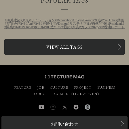
POPULAR TAGS
海外建築
東京
リノベーション
Renovation
Tokyo
Wood
木造
YouTube
動画
展覧会
海外
Art
海外
戸建住宅
Design
サステナブル
自然
中国
Residential
開業
Hotel
China
ホテル
RC造
Cafe
新築
家具
カフェ
Report
現地レポート
VIEW ALL TAGS
FEATURE
JOB
CULTURE
PROJECT
BUSINESS
PRODUCT
COMPETITION & EVENT
YouTube
Instagram
Twitter
Facebook
Pinterest
お問い合わせ