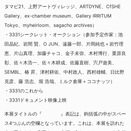
タマビ21、上野アートヴィレッジ、ARTDYNE、CfSHE
Gallery、ex-chamber museum、Gallery IRRITUM
Tokyo、myheirloom、sagacho archives）
・3331シークレット・オークション（参加予定作家：池
田晶紀、岩間 賢、O JUN、遠藤一郎、片岡純也＋岩竹理
恵、片山真理、加藤チャコ、金子未弥、木村博行、栗原良
彰、佐々木浩一、佐々木耕成、佐藤直樹、宍戸遊美、
SEMBL、椿 昇、津村耕佑、中村政人、西村雄輔、日比野
克彦、藤 浩志、堀 浩哉、ミルク倉庫＋ココナッツ）
・3331のこれから
・3331ドキュメント映像上映
本展タイトルの『 』表記は、鉤括弧の中がスペー
ス4つぶんの空欄となっています。これは、本展を訪れた