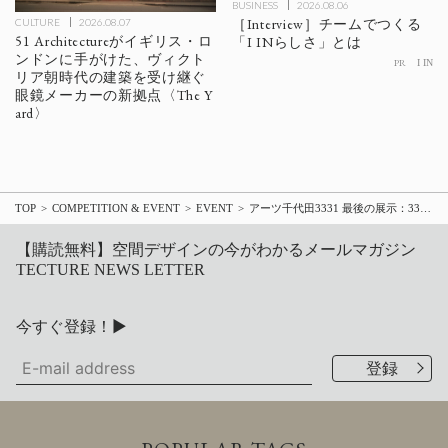
BUSINESS
2026.08.06
［Interview］チームでつくる
CULTURE
2026.08.07
51 Architectureがイギリス・ロ
「I INらしさ」とは
ンドンに手がけた、ヴィクト
PR
I IN
リア朝時代の建築を受け継ぐ
眼鏡メーカーの新拠点〈The Y
ard〉
TOP
COMPETITION & EVENT
EVENT
アーツ千代田3331 最後の展示：3331 Arts Chiyoda 特別企画展「3331によって、アートは『 』に変化した」
【購読無料】空間デザインの今がわかるメールマガジン
TECTURE NEWS LETTER
今すぐ登録！▶