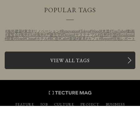
POPULAR TAGS
海外建築
東京
リノベーション
Renovation
Tokyo
Wood
木造
YouTube
動画
展覧会
海外
Art
海外
戸建住宅
Design
サステナブル
自然
中国
Residential
開業
Hotel
China
ホテル
RC造
Cafe
新築
家具
カフェ
Report
現地レポート
VIEW ALL TAGS
FEATURE
JOB
CULTURE
PROJECT
BUSINESS
PRODUCT
COMPETITION & EVENT
YouTube
Instagram
Twitter
Facebook
Pinterest