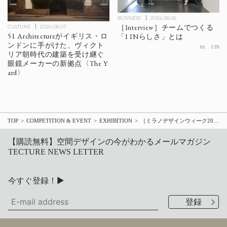
BUSINESS
2026.08.06
［Interview］チームでつくる
CULTURE
2026.08.07
51 Architectureがイギリス・ロ
「I INらしさ」とは
ンドンに手がけた、ヴィクト
PR
I IN
リア朝時代の建築を受け継ぐ
眼鏡メーカーの新拠点〈The Y
ard〉
TOP
COMPETITION & EVENT
EXHIBITION
［ミラノデザインウィーク2026］家具と光、素材が静かに調和する「架空のホテルの情景」 Karimoku Caseが示す「A Thoughtful Stay」
【購読無料】空間デザインの今がわかるメールマガジン
TECTURE NEWS LETTER
今すぐ登録！▶