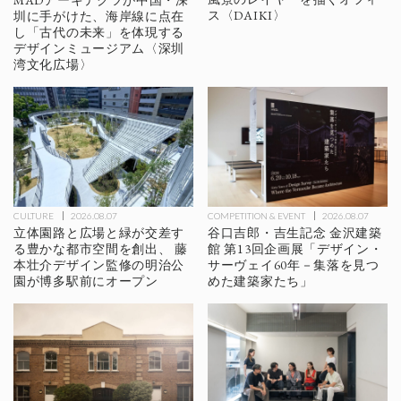
MADアーキテクツが中国・深
ス〈DAIKI〉
圳に手がけた、海岸線に点在
し「古代の未来」を体現する
デザインミュージアム〈深圳
湾文化広場〉
CULTURE
2026.08.07
COMPETITION & EVENT
2026.08.07
立体園路と広場と緑が交差す
谷口吉郎・吉生記念 金沢建築
る豊かな都市空間を創出、 藤
館 第13回企画展「デザイン・
本壮介デザイン監修の明治公
サーヴェイ60年－集落を見つ
園が博多駅前にオープン
めた建築家たち」