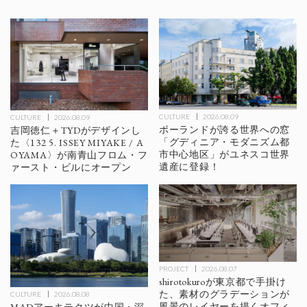
CULTURE
2026.08.09
CULTURE
2026.08.09
ポーランドが誇る世界への窓
吉岡徳仁＋TYDがデザインし
「グディニア・モダニズム都
た〈132 5. ISSEY MIYAKE / A
市中心地区」がユネスコ世界
OYAMA〉が南青山フロム・フ
遺産に登録！
ァースト・ビルにオープン
PROJECT
2026.08.07
shirotokuroが東京都で手掛け
た、素材のグラデーションが
CULTURE
2026.08.08
風景のレイヤーを描くオフィ