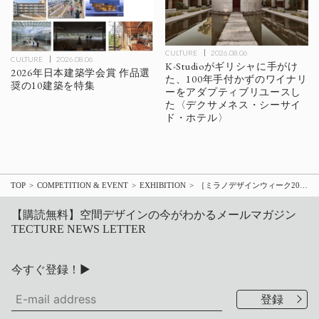
CULTURE
2026.08.06
CULTURE
2026.08.06
K-Studioがギリシャに手がけ
2026年日本建築学会賞 作品選
た、100年手付かずのワイナリ
奨の10建築を特集
ーをアダプティブリユースし
た〈デクサメネス・シーサイ
ド・ホテル〉
TOP
COMPETITION & EVENT
EXHIBITION
［ミラノデザインウィーク2026］移動は「人を空間ごと動かす体験」へ LEXUSが提示する、次世代のラグジュアリーライフスタイル
【購読無料】空間デザインの今がわかるメールマガジン
TECTURE NEWS LETTER
今すぐ登録！▶