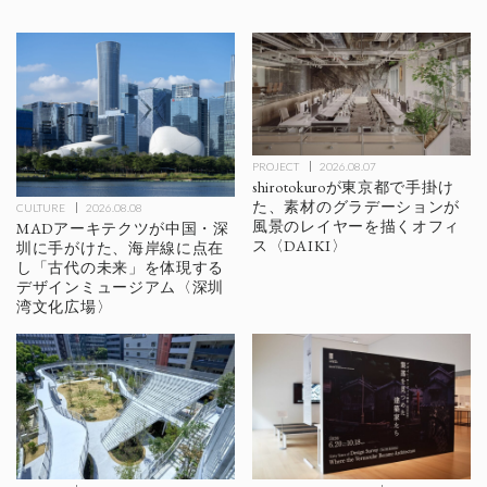
PROJECT
2026.08.07
shirotokuroが東京都で手掛け
た、素材のグラデーションが
CULTURE
2026.08.08
風景のレイヤーを描くオフィ
MADアーキテクツが中国・深
ス〈DAIKI〉
圳に手がけた、海岸線に点在
し「古代の未来」を体現する
デザインミュージアム〈深圳
湾文化広場〉