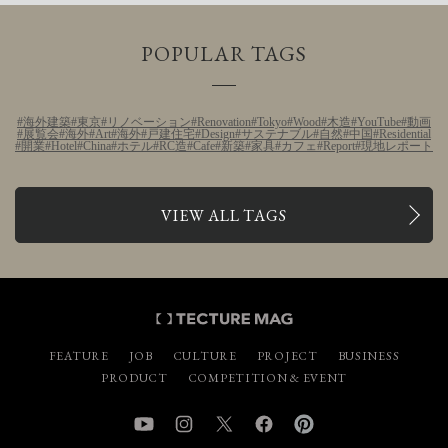
POPULAR TAGS
海外建築
東京
リノベーション
Renovation
Tokyo
Wood
木造
YouTube
動画
展覧会
海外
Art
海外
戸建住宅
Design
サステナブル
自然
中国
Residential
開業
Hotel
China
ホテル
RC造
Cafe
新築
家具
カフェ
Report
現地レポート
VIEW ALL TAGS
FEATURE
JOB
CULTURE
PROJECT
BUSINESS
PRODUCT
COMPETITION & EVENT
YouTube
Instagram
Twitter
Facebook
Pinterest