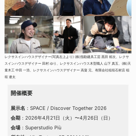
レクサスインハウスデザイナー(写真左上より) (株)指勘建具工芸 黒田 裕次、レクサ
スインハウスデザイナー 田村 ゆり、レクサスインハウス木型職人 山下 真五、(株)天
童木工 中田 一浩、レクサスインハウスデザイナー 高畠 元、有限会社稲垣石材店 稲
垣 遼太
開催概要
展示名
：SPACE / Discover Together 2026
会期
：2026年4月21日（火）〜4月26日（日）
会場
：Superstudio Più