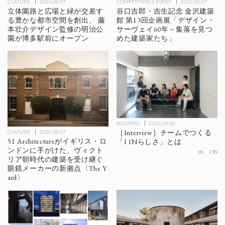
CULTURE
2026.08.07
COMPETITION & EVENT
2026.08.07
立体園路と広場と緑が交差す
谷口吉郎・吉生記念 金沢建築
る豊かな都市空間を創出、 藤
館 第13回企画展「デザイン・
本壮介デザイン監修の明治公
サーヴェイ60年－集落を見つ
園が博多駅前にオープン
めた建築家たち」
BUSINESS
2026.08.06
［Interview］チームでつくる
CULTURE
2026.08.07
51 Architectureがイギリス・ロ
「I INらしさ」とは
ンドンに手がけた、ヴィクト
PR
I IN
リア朝時代の建築を受け継ぐ
眼鏡メーカーの新拠点〈The Y
ard〉