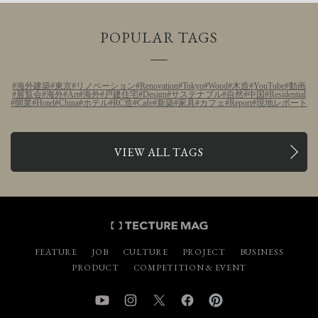
POPULAR TAGS
海外建築
東京
リノベーション
Renovation
Tokyo
Wood
木造
YouTube
動画
展覧会
海外
Art
海外
戸建住宅
Design
サステナブル
自然
中国
Residential
開業
Hotel
China
ホテル
RC造
Cafe
新築
家具
カフェ
Report
現地レポート
VIEW ALL TAGS
FEATURE
JOB
CULTURE
PROJECT
BUSINESS
PRODUCT
COMPETITION & EVENT
YouTube
Instagram
Twitter
Facebook
Pinterest