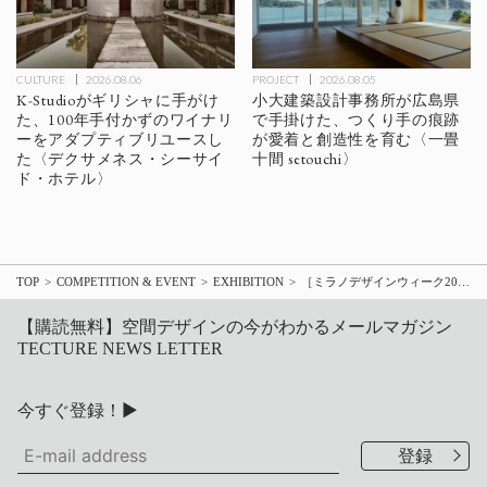
CULTURE
2026.08.06
PROJECT
2026.08.05
K-Studioがギリシャに手がけ
小大建築設計事務所が広島県
た、100年手付かずのワイナリ
で手掛けた、つくり手の痕跡
ーをアダプティブリユースし
が愛着と創造性を育む〈一畳
た〈デクサメネス・シーサイ
十間 setouchi〉
ド・ホテル〉
TOP
COMPETITION & EVENT
EXHIBITION
［ミラノデザインウィーク2026］「何にも縛られない自由な暮らし」の具現化 クリナップが提示する移動式住宅設備の未来
【購読無料】空間デザインの今がわかるメールマガジン
TECTURE NEWS LETTER
今すぐ登録！▶