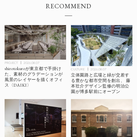
RECOMMEND
PROJECT
2026.08.07
shirotokuroが東京都で手掛け
CULTURE
2026.08.07
た、素材のグラデーションが
立体園路と広場と緑が交差す
風景のレイヤーを描くオフィ
る豊かな都市空間を創出、 藤
ス〈DAIKI〉
本壮介デザイン監修の明治公
園が博多駅前にオープン