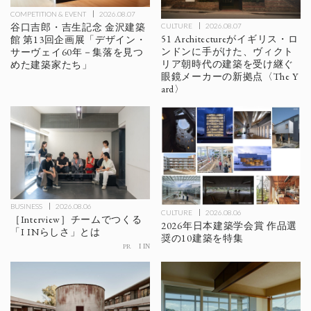
COMPETITION & EVENT
2026.08.07
谷口吉郎・吉生記念 金沢建築
CULTURE
2026.08.07
51 Architectureがイギリス・ロ
館 第13回企画展「デザイン・
ンドンに手がけた、ヴィクト
サーヴェイ60年－集落を見つ
リア朝時代の建築を受け継ぐ
めた建築家たち」
眼鏡メーカーの新拠点〈The Y
ard〉
BUSINESS
2026.08.06
CULTURE
2026.08.06
［Interview］チームでつくる
2026年日本建築学会賞 作品選
「I INらしさ」とは
奨の10建築を特集
PR
I IN