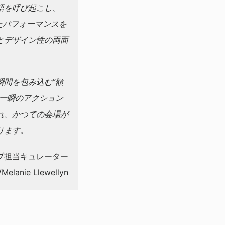
語を呼び起こし、
たパフォーマンスを
とデザイン性の両面
間を包み込む“額
一瞬のアクション
れ、かつての会場が
ります。
ブ担当キュレーター
nie Llewellyn