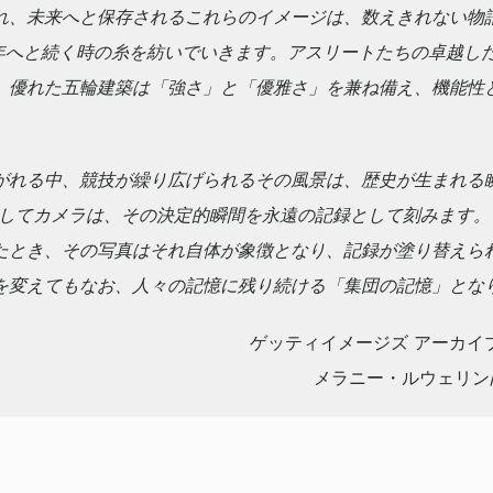
れ、未来へと保存されるこれらのイメージは、数えきれない物
26年へと続く時の糸を紡いでいきます。アスリートたちの卓越し
、優れた五輪建築は「強さ」と「優雅さ」を兼ね備え、機能性
。
がれる中、競技が繰り広げられるその風景は、歴史が生まれる瞬
そしてカメラは、その決定的瞬間を永遠の記録として刻みます。
たとき、その写真はそれ自体が象徴となり、記録が塗り替えら
を変えてもなお、人々の記憶に残り続ける「集団の記憶」とな
ゲッティイメージズ アーカイ
メラニー・ルウェリン/Mela