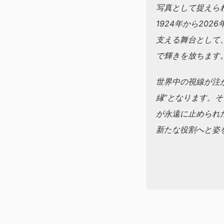
写真として捉えら
1924年から20
支える舞台として
で輝きを放ちます
世界中の視線が注
縁”となります。
が永遠に止められ
新たな役割へと姿