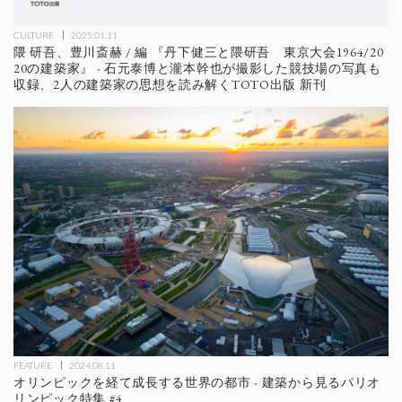
CULTURE
2025.01.11
隈 研吾、豊川斎赫 / 編 『丹下健三と隈研吾 東京大会1964/20
20の建築家』 - 石元泰博と瀧本幹也が撮影した競技場の写真も
収録、2人の建築家の思想を読み解くTOTO出版 新刊
FEATURE
2024.08.11
オリンピックを経て成長する世界の都市 - 建築から見るパリオ
リンピック特集 #4