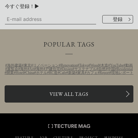
今すぐ登録！▶
POPULAR TAGS
海外建築
東京
リノベーション
Renovation
Tokyo
Wood
木造
YouTube
動画
展覧会
海外
Art
海外
戸建住宅
Design
サステナブル
自然
中国
Residential
開業
Hotel
China
ホテル
RC造
Cafe
新築
家具
カフェ
Report
現地レポート
VIEW ALL TAGS
FEATURE
JOB
CULTURE
PROJECT
BUSINESS