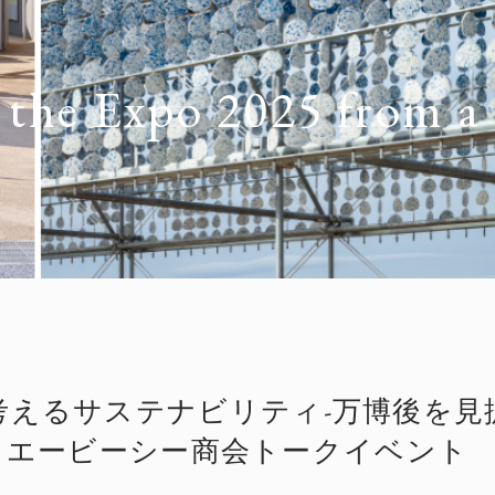
t the Expo 2025 from a 
えるサステナビリティ-万博後を見据
rt］エービーシー商会トークイベント