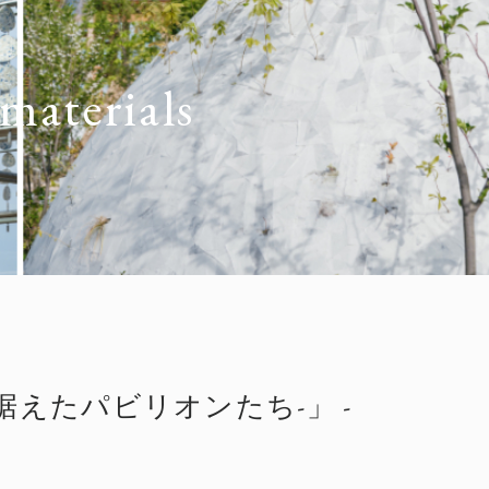
materials
えたパビリオンたち-」 -