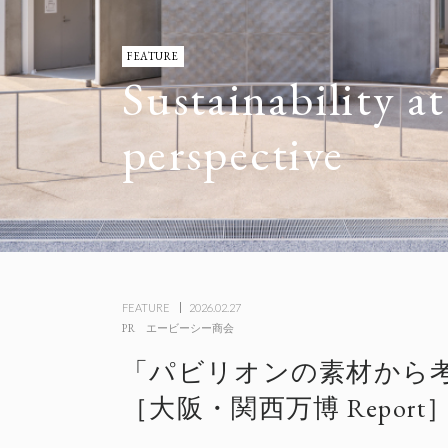
FEATURE
Sustainability a
perspective
FEATURE
2026.02.27
PR
エービーシー商会
「パビリオンの素材から考
［大阪・関西万博 Repo