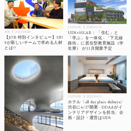
CULTURE
2020.04.13
JOB
2023.04.08
UDS×HLAB： 「住む」と
【JOB 特別インタビュー】UD
「学ぶ」を一体化 - 「下北線
Sが新しいチームで求める人材
路街」に居住型教育施設（学
とは!?
生寮） が11月開業予定
CULTURE
2022.04.21
ホテル〈all day place shibuya〉
渋谷に4/27開業 - DDAAがイ
ンテリアデザインを担当、企
画・設計・運営はUDS