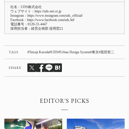
社名：UDS株式会社
ウェブサイト：
https://uds-net.co.jp
Instagram：
https://www.instagram.com/uds_official/
Facebook：
https://www.facebook.com/uds.ltd/
電話番号：
0120-31-4447
採用担当者：経営企画部 採用窓口
TAGS
Tetsuji Kuroda
UDS
Urban Design System
東京
黒田哲二
SHARE
EDITOR'S PICKS