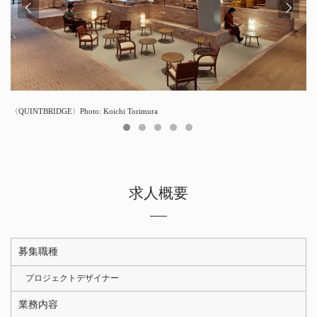
〈QUINTBRIDGE〉Photo: Koichi Torimura
〈BASECAMP TOKYO〉Photo: Daici Ano
〈TERRASTA〉Photo: Nacasa & Partners
事務所風景
事務所風景
求人概要
募集職種
プロジェクトデザイナー
業務内容