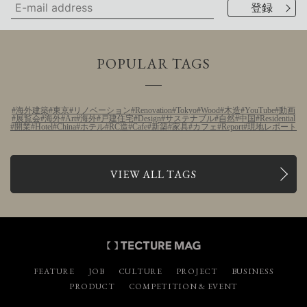
POPULAR TAGS
海外建築
東京
リノベーション
Renovation
Tokyo
Wood
木造
YouTube
動画
展覧会
海外
Art
海外
戸建住宅
Design
サステナブル
自然
中国
Residential
開業
Hotel
China
ホテル
RC造
Cafe
新築
家具
カフェ
Report
現地レポート
VIEW ALL TAGS
FEATURE
JOB
CULTURE
PROJECT
BUSINESS
PRODUCT
COMPETITION & EVENT