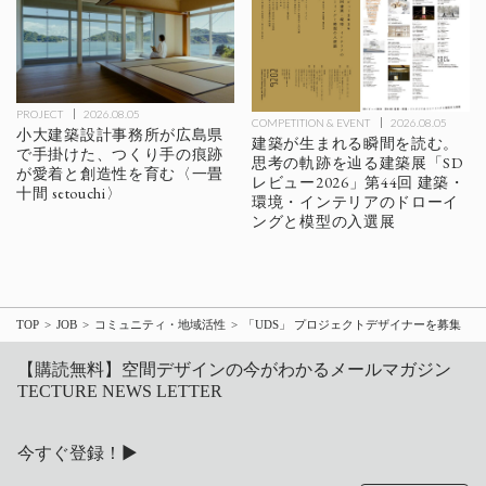
PROJECT
2026.08.05
COMPETITION & EVENT
2026.08.05
小大建築設計事務所が広島県
建築が生まれる瞬間を読む。
で手掛けた、つくり手の痕跡
思考の軌跡を辿る建築展「SD
が愛着と創造性を育む〈一畳
レビュー2026」第44回 建築・
十間 setouchi〉
環境・インテリアのドローイ
ングと模型の入選展
TOP
JOB
コミュニティ・地域活性
「UDS」 プロジェクトデザイナーを募集
【購読無料】空間デザインの今がわかるメールマガジン
TECTURE NEWS LETTER
今すぐ登録！▶