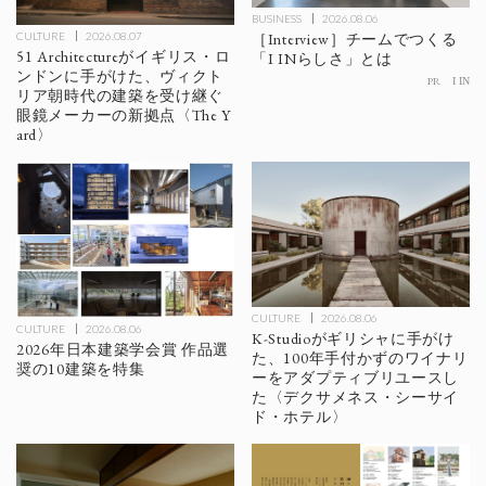
BUSINESS
2026.08.06
［Interview］チームでつくる
CULTURE
2026.08.07
51 Architectureがイギリス・ロ
「I INらしさ」とは
ンドンに手がけた、ヴィクト
PR
I IN
リア朝時代の建築を受け継ぐ
眼鏡メーカーの新拠点〈The Y
ard〉
CULTURE
2026.08.06
CULTURE
2026.08.06
K-Studioがギリシャに手がけ
2026年日本建築学会賞 作品選
た、100年手付かずのワイナリ
奨の10建築を特集
ーをアダプティブリユースし
た〈デクサメネス・シーサイ
ド・ホテル〉