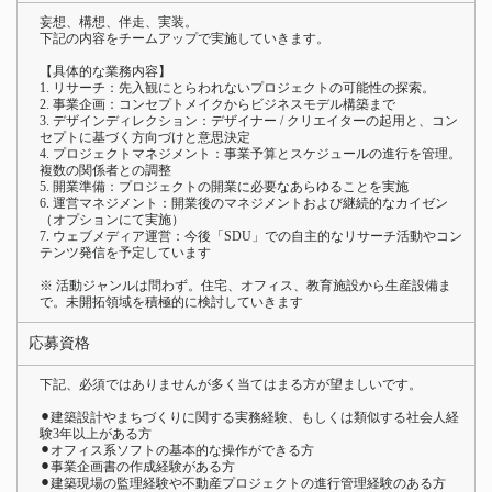
妄想、構想、伴走、実装。
下記の内容をチームアップで実施していきます。
【具体的な業務内容】
1. リサーチ：先入観にとらわれないプロジェクトの可能性の探索。
2. 事業企画：コンセプトメイクからビジネスモデル構築まで
3. デザインディレクション：デザイナー / クリエイターの起用と、コン
セプトに基づく方向づけと意思決定
4. プロジェクトマネジメント：事業予算とスケジュールの進行を管理。
複数の関係者との調整
5. 開業準備：プロジェクトの開業に必要なあらゆることを実施
6. 運営マネジメント：開業後のマネジメントおよび継続的なカイゼン
（オプションにて実施）
7. ウェブメディア運営：今後「SDU」での自主的なリサーチ活動やコン
テンツ発信を予定しています
※ 活動ジャンルは問わず。住宅、オフィス、教育施設から生産設備ま
で。未開拓領域を積極的に検討していきます
応募資格
下記、必須ではありませんが多く当てはまる方が望ましいです。
⚫︎建築設計やまちづくりに関する実務経験、もしくは類似する社会人経
験3年以上がある方
⚫︎オフィス系ソフトの基本的な操作ができる方
⚫︎事業企画書の作成経験がある方
⚫︎建築現場の監理経験や不動産プロジェクトの進行管理経験のある方