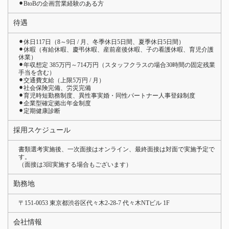
⚫︎BtoBの企画営業経験のある方
待遇
⚫︎休日117日（8～9日 / 月、冬季休日5日間、夏季休日5日間）
⚫︎休暇（有給休暇、慶弔休暇、産前産後休暇、子の看護休暇、育児介護
休業）
⚫︎年収想定 385万円～714万円（スタッフクラスの場合30時間の固定残業
手当を含む）
⚫︎交通費支給（上限5万円 / 月）
⚫︎社会保険完備、労災完備
⚫︎育児時短勤務制度、異性事実婚・同性パートナー人事登録制度
⚫︎企業型確定拠出年金制度
⚫︎定期健康診断
採用スケジュール
書類選考実施後、一次面接はオンライン、最終面接は対面で実施予定で
す。
（面接は3回実施する場合もございます）
勤務地
〒151-0053 東京都渋谷区代々木2-28-7 代々木NTビル 1F
会社情報