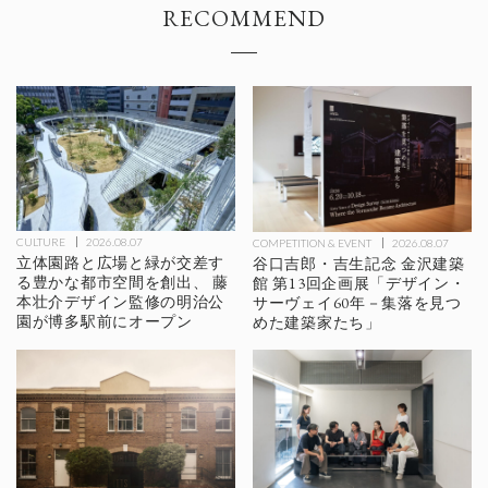
RECOMMEND
CULTURE
2026.08.07
COMPETITION & EVENT
2026.08.07
立体園路と広場と緑が交差す
谷口吉郎・吉生記念 金沢建築
る豊かな都市空間を創出、 藤
館 第13回企画展「デザイン・
本壮介デザイン監修の明治公
サーヴェイ60年－集落を見つ
園が博多駅前にオープン
めた建築家たち」