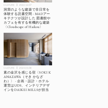
CULTURE
2022.12.07
洞窟のような建築で非日常を
体験する読書空間 - MADアー
キテクツが設計した 図書館や
カフェを有する有機的な建築
〈Cloudscape of Haikou〉
CULTURE
2023.01.08
素の金沢を感じる宿〈SOKI K
ANAZAWA（そき かなざ
わ）〉 - 企画・設計・ホテル
運営はUDS、インテリアデザ
インをDAIKEI MILLSが担当