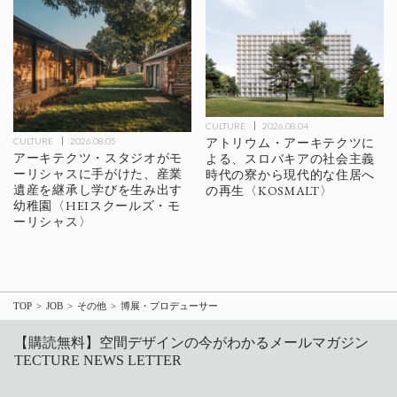
CULTURE
2026.08.04
アトリウム・アーキテクツに
CULTURE
2026.08.05
アーキテクツ・スタジオがモ
よる、スロバキアの社会主義
ーリシャスに手がけた、産業
時代の寮から現代的な住居へ
遺産を継承し学びを生み出す
の再生〈KOSMALT〉
幼稚園〈HEIスクールズ・モ
ーリシャス〉
TOP
JOB
その他
博展・プロデューサー
【購読無料】空間デザインの今がわかるメールマガジン
TECTURE NEWS LETTER