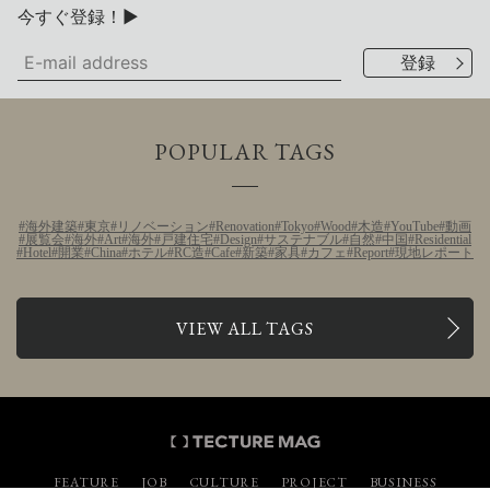
今すぐ登録！▶
POPULAR TAGS
海外建築
東京
リノベーション
Renovation
Tokyo
Wood
木造
YouTube
動画
展覧会
海外
Art
海外
戸建住宅
Design
サステナブル
自然
中国
Residential
Hotel
開業
China
ホテル
RC造
Cafe
新築
家具
カフェ
Report
現地レポート
VIEW ALL TAGS
FEATURE
JOB
CULTURE
PROJECT
BUSINESS