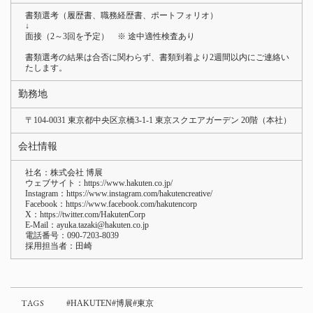
書類選考（履歴書、職務経歴書、ポートフォリオ）
↓
面接（2～3回を予定） ※ 途中適性検査あり
書類選考の結果は合否に関わらず、書類到着より2週間以内にご連絡い
たします。
勤務地
〒104-0031 東京都中央区京橋3-1-1 東京スクエアガーデン 20階（本社）
会社情報
社名：株式会社 博展
ウェブサイト：https://www.hakuten.co.jp/
Instagram：
https://www.instagram.com/hakutencreative/
Facebook：
https://www.facebook.com/hakutencorp
X：
https://twitter.com/HakutenCorp
E-Mail：ayuka.tazaki@hakuten.co.jp
電話番号：090-7203-8039
採用担当者：田崎
TAGS
HAKUTEN
博展
東京