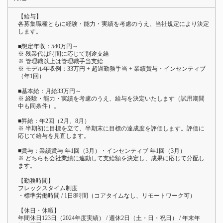
【給与】
各募集職種ともに経験・能力・実績を考慮のうえ、当社規定により決定
します。
■想定年収：540万円～
※ 残業代は時間に応じて別途支給
※ 管理職以上は管理職手当支給
※ モデル年収例：33万円 + 超過勤務手当 + 業績賞与・インセンティブ
（年1回）
■基本給：月給33万円～
※ 経験・能力・実績を考慮のうえ、給与を決定いたします（試用期間
中も同条件）。
■昇給：年2回（2月、8月）
※ 半期初に目標を立て、半期末に目標の達成度を評価します。評価に
応じて給与を見直します。
■賞与：業績賞与 年1回（3月）・インセンティブ 年1回（3月）
※ どちらも会社業績に連動して支給額を決定し、成果に応じて分配し
ます。
【勤務時間】
フレックスタイム制度
・標準労働時間 / 1日8時間（コアタイムなし、リモートワーク可）
【休日・休暇】
年間休日123日（2024年度実績） / 週休2日（土・日・祝日） / 年末年