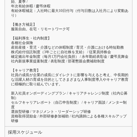
始、夏季 /
年次有給休暇 / 慶弔休暇
有給休暇補足：入社時に最大10日付与（付与日数は入社月により変動あ
り）
【働き方補足】
服装自由。在宅・リモートワーク可
【福利厚生・社内制度】
各種社会保険
産前産後・育児・介護などの休暇制度 / 育児・介護における時短勤務
株式給付信託制度（3年ごとに自社株を支給） / 従業員持株会
確定拠出年金制度（毎月1万円会社負担） / 永年勤続表彰金 / 慶弔見舞金
社内新規事業提案制度 / 表彰制度 / 部署懇親会費補助制度
【キャリア教育】
社員の成長が企業の成長にダイレクトに影響を与えると考え、中長期的
な活躍人材の育成を目的としてさまざまな人事制度導入やキャリア教育
に積極的に取り組んでいます。
新入社員オンボーディングプラン / キャリアチャレンジ制度（社内公募
制）
セルフキャリアレポート（自己申告制度） / キャリア面談 / メンター制
度
選抜型研修 / マネジメント・リーダーシップ研修
資格取得奨励金 / 外部研修参加補助 / 社内講師による各種スキルアップ
研修
採用スケジュール