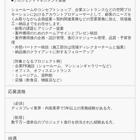
■プロジェクトマネジメント業務
ショールームやコンセプトショップ、企業エントランスなどの空間プロ
モーションにおけるアカウントプロデューサーとして、顧客のニーズを
くみ取りながら企画提案～契約関連業務などの営業業務に加え、現場施
工～納品までをお任せします。
・顧客の課題ヒアリング～提案
・案件獲得のためのチームアサインとプレゼン統括
・案件獲得後の企画・設計管理、進行スケジュール管理、品質・予算管
理
・外部パートナー統括（施工部分は現場ディレクターチームと協業）
・納品後のクライアントに対するフォローアップ
［対象となるプロジェクト例］
・企業PR施設（ショールーム、マンションギャラリーなど）
・オフィス、オフィスエントランス
・ミュージアム、資料館
・店舗（飲食店、物販店など）
応募資格
［必須］
ディスプレイ業界・内装業界で5年以上の実務経験がある方。
［歓迎］
数千万～億単位のプロジェクト進行を担当された経験ある方。
待遇