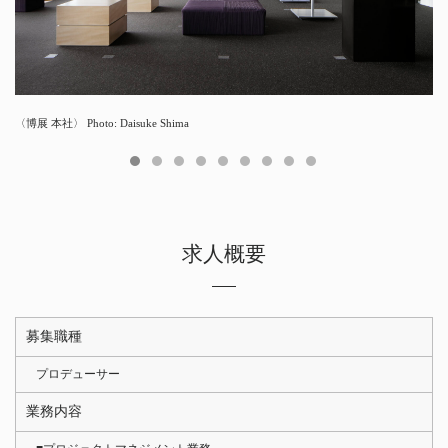
〈博展 本社〉 Photo: Daisuke Shima
〈マツダミュージアム〉 Photo: Akira Arai
〈fireworks studios〉Photo: Junpei Kato
〈ブルーボトルコーヒー ポップアップストア JR博多シティ / 山形屋〉 Photo:
〈ブルーボトルコーヒー ポップアップストア 渋谷スクランブルスクエア〉 Photo:
〈NTT東日本本社 改装プロジェクト〉 Photo: Daisuke Shima
〈スター精機 菊川ソリューションセンター〉Photo: Tomooki Kengaku
〈日本橋西川〉 Photo: Akira Arai
〈TERRA1012 ラボグロウンダイヤモンド専門店〉Photo: kimdonggyu
YASHIRO PHOTO OFFICE
Junpei Kato
求人概要
募集職種
プロデューサー
業務内容