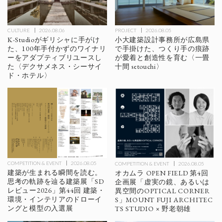
CULTURE
2026.08.06
PROJECT
2026.08.05
K-Studioがギリシャに手がけ
小大建築設計事務所が広島県
た、100年手付かずのワイナリ
で手掛けた、つくり手の痕跡
ーをアダプティブリユースし
が愛着と創造性を育む〈一畳
た〈デクサメネス・シーサイ
十間 setouchi〉
ド・ホテル〉
COMPETITION & EVENT
2026.08.05
COMPETITION & EVENT
2026.08.05
建築が生まれる瞬間を読む。
オカムラ OPEN FIELD 第4回
思考の軌跡を辿る建築展「SD
企画展「虚実の鏡、あるいは
レビュー2026」第44回 建築・
異空間のOPTICAL CORNER
環境・インテリアのドローイ
S」MOUNT FUJI ARCHITEC
ングと模型の入選展
TS STUDIO × 野老朝雄