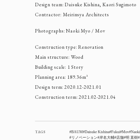
Design team: Daisuke Kishina, Kaori Sugimoto
Contractor: Meirinsya Architects
Photographs: Naoki Myo / Mov
Construction type: Renovation
Main structure: Wood
Building scale: 1 Story
Planning area: 189.36m²
Design term: 2020.12-2021.01
Construction term: 2021.02-2021.04
TAGS
BAUM
Daisuke Kishina
Fukui
Mov
Naok
リノベーション
岸名大輔
店舗
明 直樹