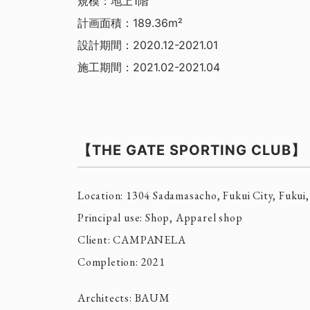
規模：地上1階
計画面積：189.36m²
設計期間：2020.12-2021.01
施工期間：2021.02-2021.04
【THE GATE SPORTING CLUB】
Location: 1304 Sadamasacho, Fukui City, Fukui,
Principal use: Shop, Apparel shop
Client: CAMPANELA
Completion: 2021
Architects: BAUM