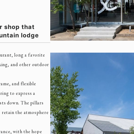
r shop that
untain lodge
urant, long a favorite
hiking, and other outdoor
rame, and flexible
ring to express a
ts down. The pillars
to retain the atmosphere
rance, with the hope