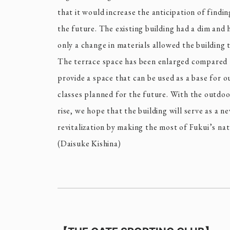
that it would increase the anticipation of findi
the future. The existing building had a dim and
only a change in materials allowed the building t
The terrace space has been enlarged compared t
provide a space that can be used as a base for 
classes planned for the future. With the outdo
rise, we hope that the building will serve as a 
revitalization by making the most of Fukui’s na
(Daisuke Kishina)