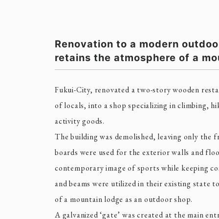
Renovation to a modern outdoo
retains the atmosphere of a mo
Fukui-City, renovated a two-story wooden resta
of locals, into a shop specializing in climbing, 
activity goods.
The building was demolished, leaving only the f
boards were used for the exterior walls and floo
contemporary image of sports while keeping cos
and beams were utilized in their existing state 
of a mountain lodge as an outdoor shop.
A galvanized ‘gate’ was created at the main ent