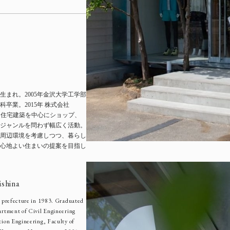
県生まれ。2005年金沢大学工学部
科卒業。2015年 株式会社
。住宅建築を中心にショップ、
ジャンルを問わず幅広く活動。
周辺環境を考慮しつつ、暮らし
心地よい住まいの提案を目指し
ishina
 prefecture in 1983. Graduated
rtment of Civil Engineering
ion Engineering, Faculty of