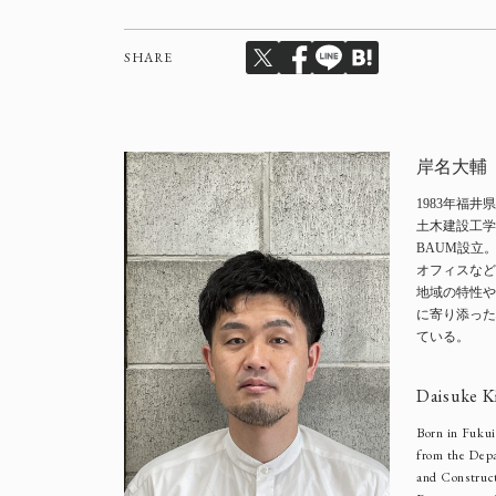
SHARE
岸名大輔
1983年福井
土木建設工学
BAUM設立
オフィスなど
地域の特性や
に寄り添った
ている。
Daisuke K
Born in Fukui
from the Depa
and Construct