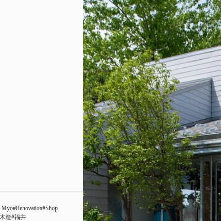
i Myo
Renovation
Shop
木造
福井