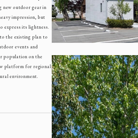
ng new outdoor gear in
 heavy impression, but
o express its lightness.
o the existing plan to
outdoor events and
or population on the
new platform for regional
tural environment.