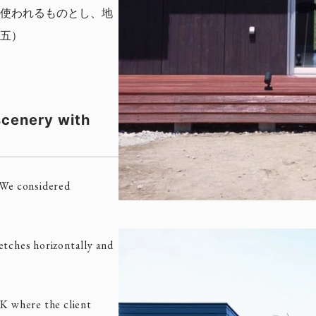
使われるものとし、地
五）
scenery with
 We considered
etches horizontally and
DK where the client