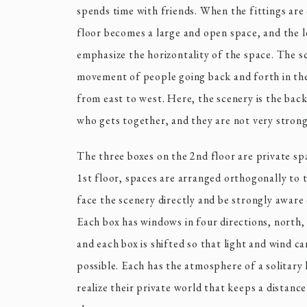
spends time with friends. When the fittings are
floor becomes a large and open space, and the 
emphasize the horizontality of the space. The sc
movement of people going back and forth in the
from east to west. Here, the scenery is the ba
who gets together, and they are not very strongl
The three boxes on the 2nd floor are private spa
1st floor, spaces are arranged orthogonally to 
face the scenery directly and be strongly aware o
Each box has windows in four directions, north, 
and each box is shifted so that light and wind c
possible. Each has the atmosphere of a solitary 
realize their private world that keeps a distance 