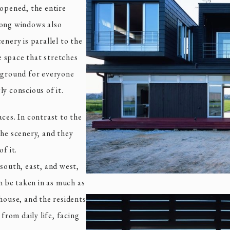
 opened, the entire
long windows also
enery is parallel to the
 space that stretches
ckground for everyone
y conscious of it.
ces. In contrast to the
the scenery, and they
f it.
south, east, and west,
an be taken in as much as
house, and the residents
from daily life, facing