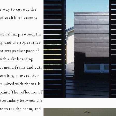
he way to cut out the
y of each box becomes
 with shina plywood, the
ty, and the appearance
box wraps the space of
with a slit boarding
ecomes a frame and cuts
stern box, conservative
e mixed with the walls
 paint. The reflection of
he boundary between the
enetrates the room, and