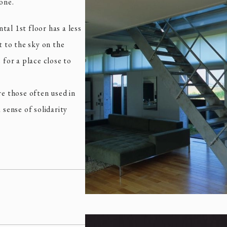
one.
al 1st floor has a less
t to the sky on the
 for a place close to
re those often used in
 sense of solidarity