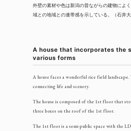
外壁の素材や色は新潟の昔ながらの建物によく
域との地域との連帯感を示している。（石井大
A house that incorporates the 
various forms
A house faces a wonderful rice field landscape.
connecting life and scenery.
The house is composed of the 1st floor that str
three boxes on the roof of the 1st floor.
The 1st floor is a semi-public space with the L