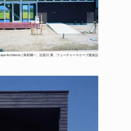
a, Future-scape Architects | 鳥村鋼一、比留川 勇、フューチャースケープ建築設