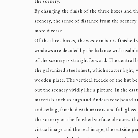
the scenery.
By changing the finish of the three boxes and t
scenery, the sense of distance from the scener
more diverse.
Of the three boxes, the western box is finished
windows are decided by the balance with usabili
of the scenery is straightforward. The central 
the galvanized steel sheet, which scatter light, 
wooden plate. The vertical facade of the hut b
out the scenery vividly like a picture. In the ea
materials such as rugs and Andean rose board ar
and ceiling, finished with mirrors and full-gloss
the scenery on the finished surface obscures t
virtual image and the real image; the outside p