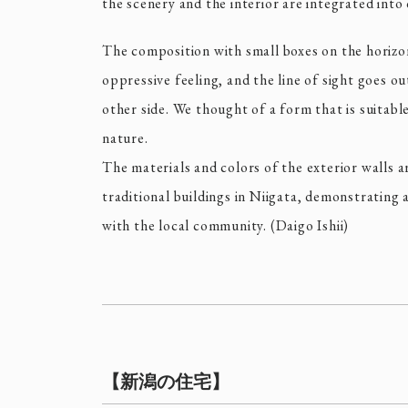
the scenery and the interior are integrated into 
The composition with small boxes on the horizont
oppressive feeling, and the line of sight goes ou
other side. We thought of a form that is suitable
nature.
The materials and colors of the exterior walls a
traditional buildings in Niigata, demonstrating a
with the local community. (Daigo Ishii)
【新潟の住宅】