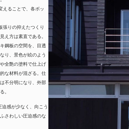
変えることで、各ボッ
板張りの抑えたつくり
見え方は素直である。
キ鋼板の空間を、目透
なり、景色が絵のよう
や全艶の塗料で仕上げ
的な材料が混ざる。仕
は不分明になり、外部
る。
圧迫感が少なく、向こう
ふさわしい圧迫感のな