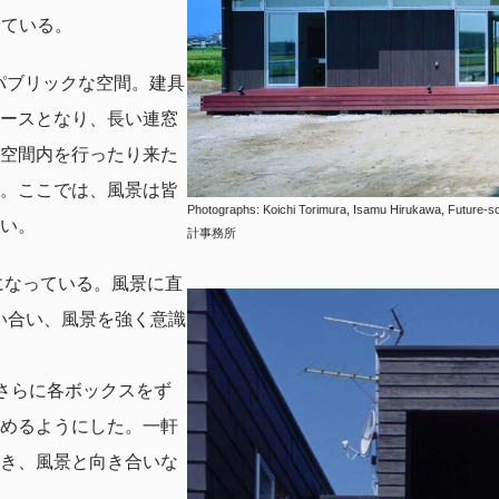
っている。
パブリックな空間。建具
ースとなり、長い連窓
空間内を行ったり来た
。ここでは、風景は皆
Photographs: Koichi Torimura, Isamu Hirukaw
い。
計事務所
になっている。風景に直
い合い、風景を強く意識
さらに各ボックスをず
めるようにした。一軒
き、風景と向き合いな
。