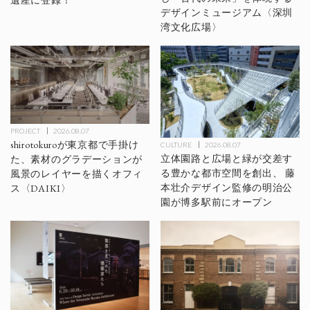
遺産に登録！
デザインミュージアム〈深圳
湾文化広場〉
PROJECT
2026.08.07
shirotokuroが東京都で手掛け
CULTURE
2026.08.07
立体園路と広場と緑が交差す
た、素材のグラデーションが
る豊かな都市空間を創出、 藤
風景のレイヤーを描くオフィ
本壮介デザイン監修の明治公
ス〈DAIKI〉
園が博多駅前にオープン