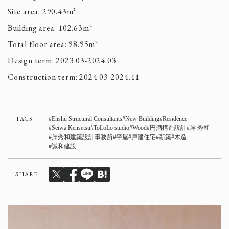
Site area: 290.43m²
Building area: 102.63m²
Total floor area: 98.95m²
Design term: 2023.03-2024.03
Construction term: 2024.03-2024.11
TAGS
Enshu Structural Consultants
New Building
Residence
Seiwa Kensetsu
ToLoLo studio
Wood
円酒構造設計
岸 秀和
岸秀和建築設計事務所
平屋
戸建住宅
新築
木造
誠和建設
SHARE