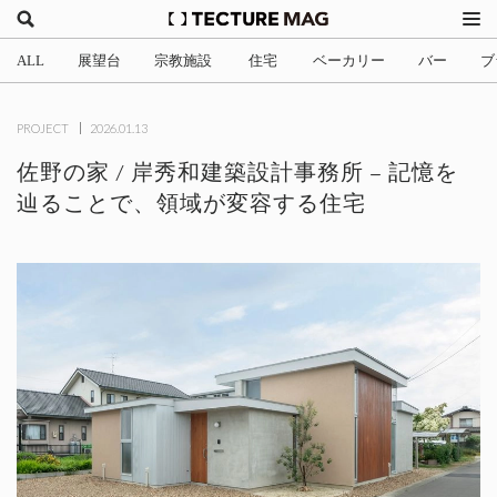
ALL
展望台
宗教施設
住宅
ベーカリー
バー
ブ
(2)
(1)
(705)
(3)
(34)
(4
PROJECT
2026.01.13
佐野の家 / 岸秀和建築設計事務所 – 記憶を
辿ることで、領域が変容する住宅