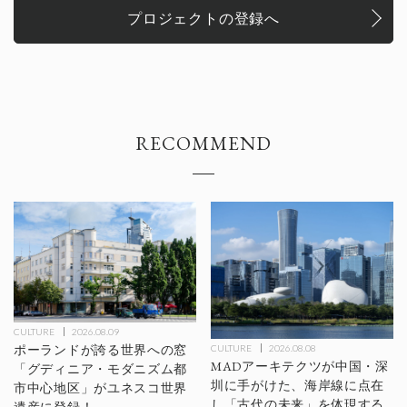
プロジェクトの登録へ
RECOMMEND
CULTURE
2026.08.09
ポーランドが誇る世界への窓
CULTURE
2026.08.08
MADアーキテクツが中国・深
「グディニア・モダニズム都
圳に手がけた、海岸線に点在
市中心地区」がユネスコ世界
し「古代の未来」を体現する