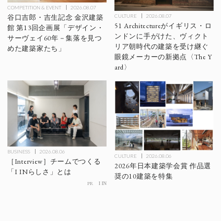
COMPETITION & EVENT
2026.08.07
CULTURE
2026.08.07
谷口吉郎・吉生記念 金沢建築
51 Architectureがイギリス・ロ
館 第13回企画展「デザイン・
ンドンに手がけた、ヴィクト
サーヴェイ60年－集落を見つ
リア朝時代の建築を受け継ぐ
めた建築家たち」
眼鏡メーカーの新拠点〈The Y
ard〉
BUSINESS
2026.08.06
CULTURE
2026.08.06
［Interview］チームでつくる
2026年日本建築学会賞 作品選
「I INらしさ」とは
奨の10建築を特集
PR
I IN