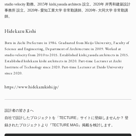
studio velocity 勤務。2015年 kishi,yasuda architects 設立。2020年 岸秀和建築設計
事務所 設立。2020年- 愛知工業大学 非常勤講師。2020年- 大同大学 非常勤講
師。
Hidekazu Kishi
Born in Aichi Prefecture in 1986. Graduated from Meijo University, Faculty of
Science and Engineering, Department of Architecture in 2009. Worked at
studio velocity from 2010 to 2015. Established kishi,yasuda architects in 2015.
Established hidekazu kishi architects in 2020. Part-time Lecturer at Aichi
Institute of Technology since 2020. Part-time Lecturer at Daido University
since 2020.
https://www.hidekazukishi.jp/
設計者の皆さまへ
自社で設計したプロジェクトを「TECTURE」サイトに登録しませんか？ 登
録されたプロジェクトより『TECTURE MAG』掲載を検討します。