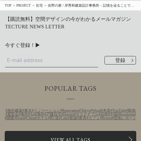
TOP
PROJECT
住宅
佐野の家 / 岸秀和建築設計事務所 – 記憶を辿ることで、領域が変容する住宅
【購読無料】空間デザインの今がわかるメールマガジン
TECTURE NEWS LETTER
今すぐ登録！▶
POPULAR TAGS
海外建築
東京
リノベーション
Renovation
Tokyo
Wood
木造
YouTube
動画
展覧会
海外
Art
海外
戸建住宅
Design
サステナブル
自然
中国
Residential
開業
Hotel
China
ホテル
RC造
Cafe
新築
家具
カフェ
Report
現地レポート
Architects Other Projects
VIEW ALL TAGS
岸秀和建築設計事務所