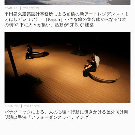
FEATURE
2023.05.23
平田晃久建築設計事務所による前橋の新アートレジデンス〈ま
えばしガレリア〉 - ［Report］小さな箱の集合体からなる"1本
の樹"の下に人々が集い、活動が"芽吹く"建築
BUSINESS
2021.10.25
パナソニックによる、人の心理・行動に働きかける屋外向け照
明演出手法「アフォーダンスライティング」