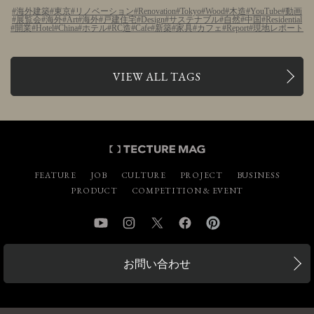
海外建築
東京
リノベーション
Renovation
Tokyo
Wood
木造
YouTube
動画
展覧会
海外
Art
海外
戸建住宅
Design
サステナブル
自然
中国
Residential
開業
Hotel
China
ホテル
RC造
Cafe
新築
家具
カフェ
Report
現地レポート
VIEW ALL TAGS
FEATURE
JOB
CULTURE
PROJECT
BUSINESS
PRODUCT
COMPETITION & EVENT
YouTube
Instagram
Twitter
Facebook
Pinterest
お問い合わせ