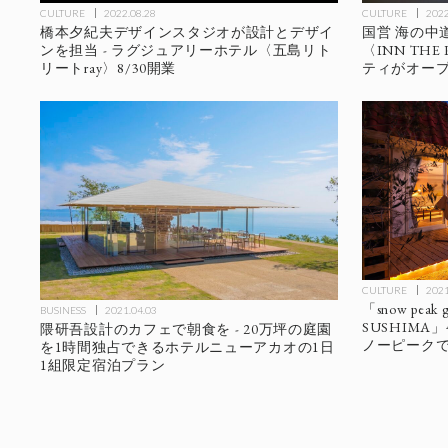
CULTURE
2022.08.28
CULTURE
2022
橋本夕紀夫デザインスタジオが設計とデザイ
国営 海の中
ンを担当 - ラグジュアリーホテル〈五島リト
〈INN TH
リートray〉8/30開業
ティがオー
CULTURE
2021
「snow peak
BUSINESS
2021.04.03
SUSHIMA」
隈研吾設計のカフェで朝食を - 20万坪の庭園
ノーピーク
を1時間独占できるホテルニューアカオの1日
1組限定宿泊プラン