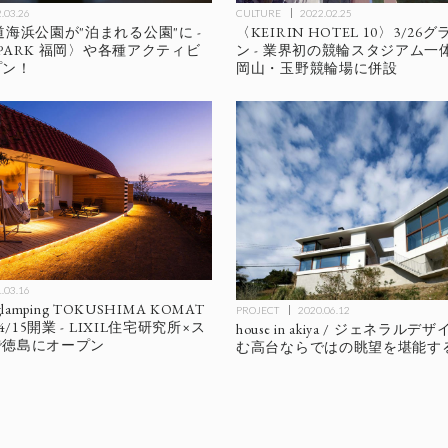
CULTURE
2022.02.25
.03.26
〈KEIRIN HOTEL 10〉3/2
道海浜公園が"泊まれる公園"に -
ン - 業界初の競輪スタジアム一
E PARK 福岡〉や各種アクティビ
岡山・玉野競輪場に併設
プン！
.03.16
 glamping ​TOKUSHIMA KOMAT
PROJECT
2020.06.12
4/15開業 - LIXIL住宅研究所×ス
house in akiya / ジェネラルデ
で徳島にオープン
む高台ならではの眺望を堪能す