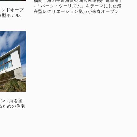
福岡「海の中道海浜公園官民連携推進事業」
- 「パーク・ツーリズム」をテーマにした滞
6グランドオープ
在型レクリエーション拠点が来春オープン
体型ホテル、
ザイン - 海を望
るための住宅