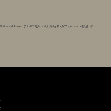
業
Hotel
China
ホテル
RC造
Cafe
新築
家具
カフェ
Report
現地レポート
S
T