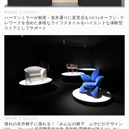
BUSINESS
2022.10.11
ハーマンミラーが銀座・並木通りに直営店を10/14オープン - テ
レワークを含めた多様なライフスタイルをハイエンドな体験型
ストアとしてサポート
FEATURE
2022.09.05
憧れの名作椅子に座れる！「みんなの椅子 ムサビのデザイン
VII」 - [Report] 武蔵野美術大学 美術館·図書館が誇るコレクシ