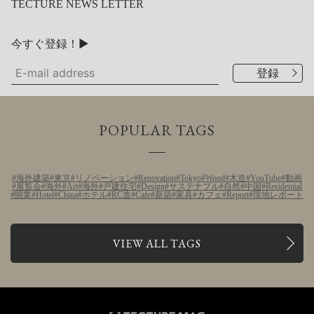
TECTURE NEWS LETTER
今すぐ登録！▶
POPULAR TAGS
海外建築
東京
リノベーション
Renovation
Tokyo
Wood
木造
YouTube
動画
展覧会
海外
Art
海外
戸建住宅
Design
サステナブル
自然
中国
Residential
開業
Hotel
China
ホテル
RC造
Cafe
新築
家具
カフェ
Report
現地レポート
VIEW ALL TAGS