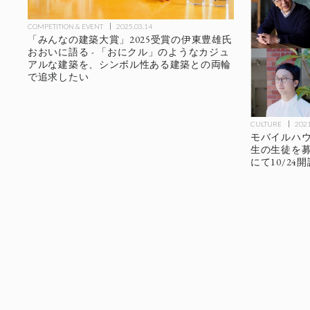
COMPETITION & EVENT
2025.03.14
「みんなの建築大賞」2025受賞の伊東豊雄氏
おおいに語る - 「おにクル」のようなカジュ
アルな建築を、シンボル性ある建築との両輪
で追求したい
CULTURE
2021
モバイルハ
生の生徒を募集
にて10/24開