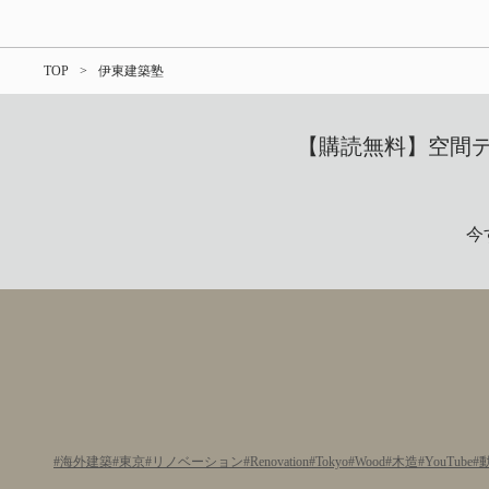
TOP
伊東建築塾
【購読無料】空間デザ
今
海外建築
東京
リノベーション
Renovation
Tokyo
Wood
木造
YouTube