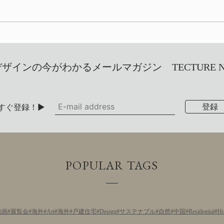
インの今がわかるメールマガジン TECTURE NEW
すぐ登録！▶
POPULAR TAGS
動画
展覧会
海外
Art
海外
戸建住宅
Design
サステナブル
自然
中国
Residential
Ho