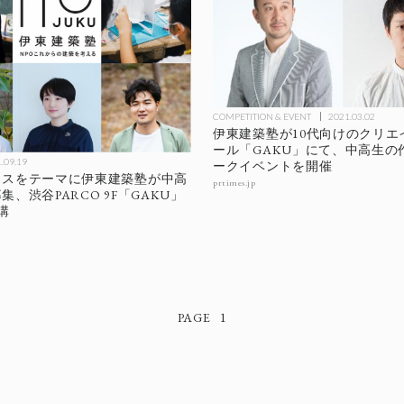
COMPETITION & EVENT
2021.03.02
伊東建築塾が10代向けのクリエ
ール「GAKU」にて、中高生の
.09.19
ークイベントを開催
ウスをテーマに伊東建築塾が中高
prtimes.jp
、渋谷PARCO 9F「GAKU」
講
1