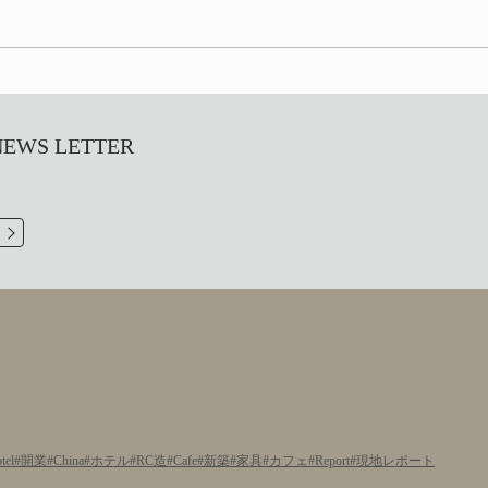
S LETTER
tel
開業
China
ホテル
RC造
Cafe
新築
家具
カフェ
Report
現地レポート