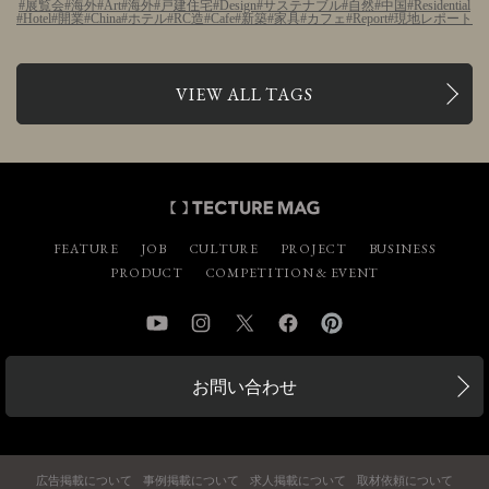
展覧会
海外
Art
海外
戸建住宅
Design
サステナブル
自然
中国
Residential
Hotel
開業
China
ホテル
RC造
Cafe
新築
家具
カフェ
Report
現地レポート
VIEW ALL TAGS
FEATURE
JOB
CULTURE
PROJECT
BUSINESS
PRODUCT
COMPETITION & EVENT
YouTube
Instagram
Twitter
Facebook
Pinterest
お問い合わせ
広告掲載について
事例掲載について
求人掲載について
取材依頼について