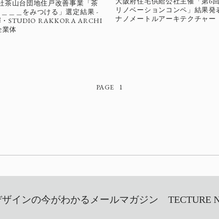
大阪府住宅供給公社主催「第6
公社茶山台団地住戸改善事業「茶
リノベーションコンペ」結果発表 
＿＿＿をみつける」選定結果 -
ナノメートルアーキテクチャー
STUDIO RAKKORA ARCHI
企業体
1
インの今がわかるメールマガジン TECTURE NEW