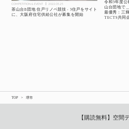
令和3年度
COMPETITION & EVENT
2022.05.25
山台団地で＿
茶山台B団地 住戸リノベ競技 - 3住戸をサイト
最優秀：三輝・
に、大阪府住宅供給公社が募集を開始
TECTS共同
TOP
堺市
【購読無料】空間デザ