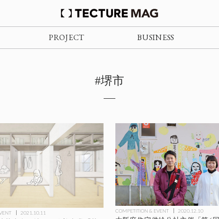
PROJECT
BUSINESS
#堺市
COMPETITION & EVENT
2020.12.10
EVENT
2021.10.11