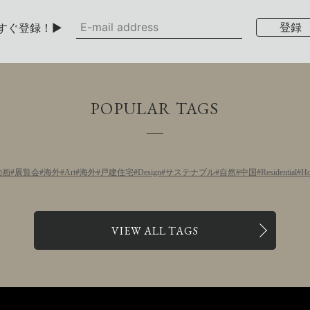
すぐ登録！▶
POPULAR TAGS
動画
展覧会
海外
Art
海外
戸建住宅
Design
サステナブル
自然
中国
Residential
Ho
VIEW ALL TAGS