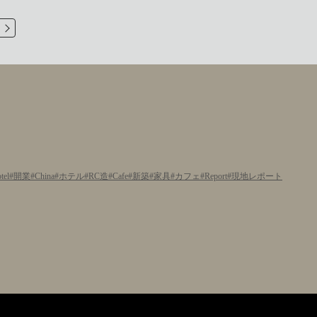
tel
開業
China
ホテル
RC造
Cafe
新築
家具
カフェ
Report
現地レポート