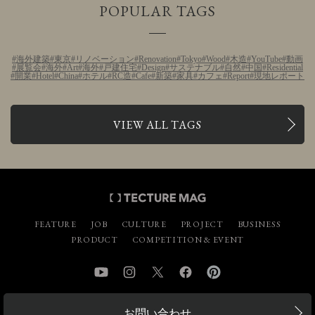
POPULAR TAGS
海外建築
東京
リノベーション
Renovation
Tokyo
Wood
木造
YouTube
動画
展覧会
海外
Art
海外
戸建住宅
Design
サステナブル
自然
中国
Residential
開業
Hotel
China
ホテル
RC造
Cafe
新築
家具
カフェ
Report
現地レポート
VIEW ALL TAGS
FEATURE
JOB
CULTURE
PROJECT
BUSINESS
PRODUCT
COMPETITION & EVENT
YouTube
Instagram
Twitter
Facebook
Pinterest
お問い合わせ