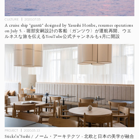
CULTURE
2020.07.05
A cruise ship "guntû" designed by Yasushi Horibe, resumes operations
on July 5. - 堀部安嗣設計の客船〈ガンツウ〉が運航再開、ウエ
ルネスな旅を伝えるYouTube公式チャンネルも4月に開設
PROJECT
2020.05.13
Sticks’n’Sushi / ノーム・アーキテクツ - 北欧と日本の美学が融合