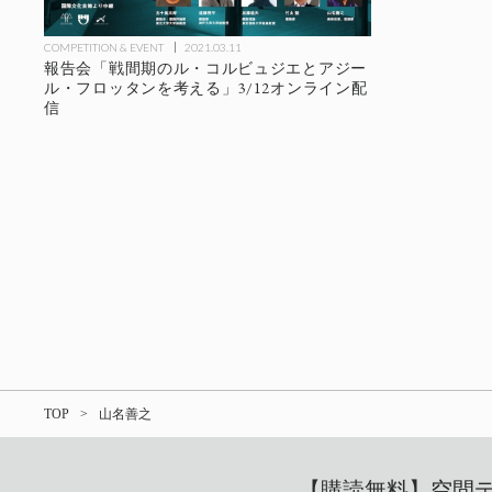
COMPETITION & EVENT
2021.03.11
報告会「戦間期のル・コルビュジエとアジー
ル・フロッタンを考える」3/12オンライン配
信
TOP
山名善之
【購読無料】空間デザ