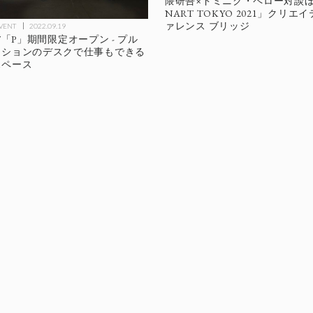
隈研吾×ドミニク・ペロー対談ほか
NART TOKYO 2021」クリエ
ァレンス ブリッジ
EVENT
2022.09.19
WAT「P」期間限定オープン - プル
クションのデスクで仕事もできる
スペース