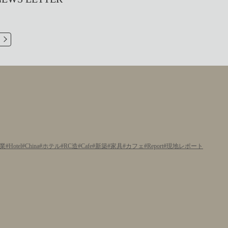
業
Hotel
China
ホテル
RC造
Cafe
新築
家具
カフェ
Report
現地レポート