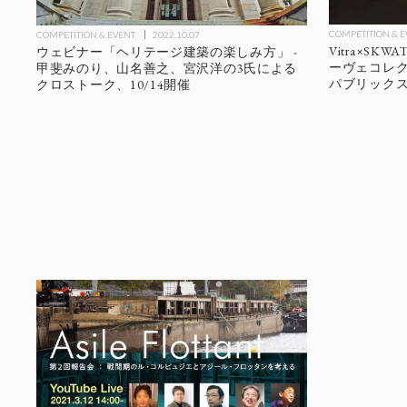
COMPETITION & 
COMPETITION & EVENT
2022.10.07
Vitra×SK
ウェビナー「ヘリテージ建築の楽しみ方」 -
ーヴェコレ
甲斐みのり、山名善之、宮沢洋の3氏による
パブリック
クロストーク、10/14開催