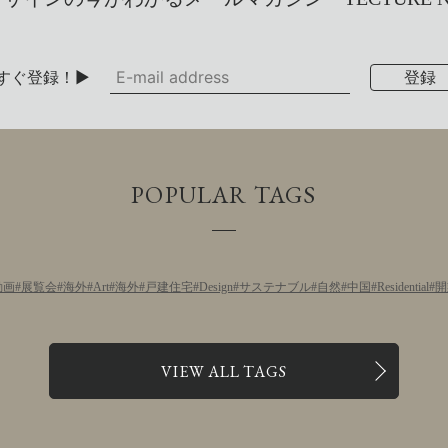
すぐ登録！▶
POPULAR TAGS
動画
展覧会
海外
Art
海外
戸建住宅
Design
サステナブル
自然
中国
Residential
開
VIEW ALL TAGS