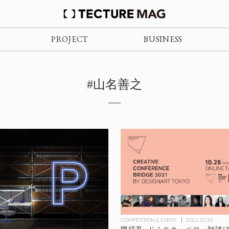
PROJECT
BUSINESS
#山名善之
COMPETITION & EVENT
2021.10.10