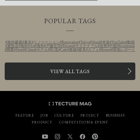
POPULAR TAGS
海外建築
東京
リノベーション
Renovation
Tokyo
Wood
木造
YouTube
動画
展覧会
海外
Art
海外
戸建住宅
Design
サステナブル
自然
中国
Residential
開業
Hotel
China
ホテル
RC造
Cafe
新築
家具
カフェ
Report
現地レポート
VIEW ALL TAGS
FEATURE
JOB
CULTURE
PROJECT
BUSINESS
PRODUCT
COMPETITION & EVENT
YouTube
Instagram
Twitter
Facebook
Pinterest