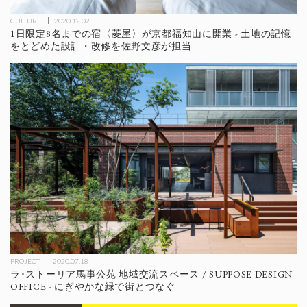
CULTURE
2020.12.02
1日限定8名までの宿〈菱屋〉が京都福知山に開業 - 土地の記憶
をとどめた設計・改修を佐野文彦が担当
PROJECT
2020.07.18
ラ･ストーリア馬事公苑 地域交流スペース / SUPPOSE DESIGN
OFFICE - にぎやかな緑で街とつなぐ