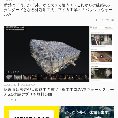
PRODUCT
2022.09.30
断熱は「内」か「外」かで大きく違う！ - これからの建築のス
タンダードとなる外断熱工法、アイカ工業の「パッシブウォー
ル®︎」
PR
アイカ工業
CULTURE
2021.05.09
比叡山延暦寺が大改修中の国宝・根本中堂のVRウォークスルー
とAR体験アプリを無料公開
prtimes.jp