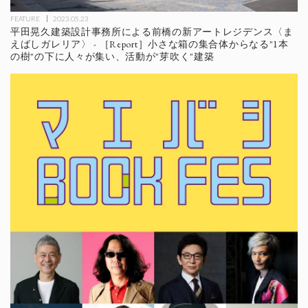
FEATURE
2023.05.23
平田晃久建築設計事務所による前橋の新アートレジデンス〈ま
えばしガレリア〉 - ［Report］小さな箱の集合体からなる"1本
の樹"の下に人々が集い、活動が"芽吹く"建築