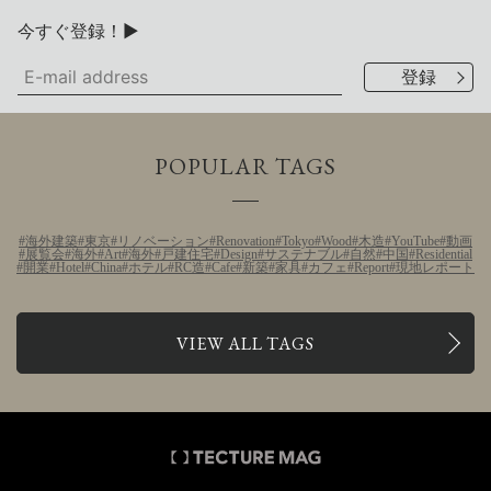
今すぐ登録！▶
POPULAR TAGS
海外建築
東京
リノベーション
Renovation
Tokyo
Wood
木造
YouTube
動画
展覧会
海外
Art
海外
戸建住宅
Design
サステナブル
自然
中国
Residential
開業
Hotel
China
ホテル
RC造
Cafe
新築
家具
カフェ
Report
現地レポート
VIEW ALL TAGS