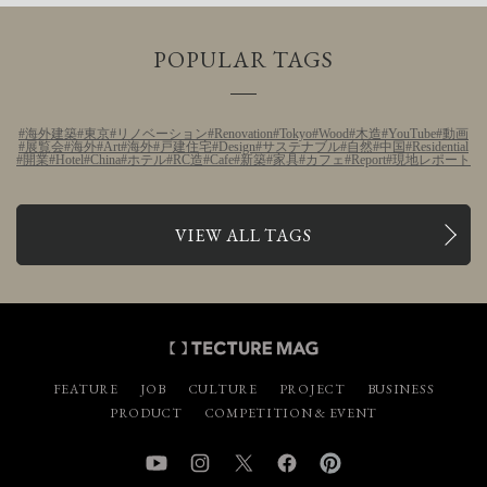
POPULAR TAGS
海外建築
東京
リノベーション
Renovation
Tokyo
Wood
木造
YouTube
動画
展覧会
海外
Art
海外
戸建住宅
Design
サステナブル
自然
中国
Residential
開業
Hotel
China
ホテル
RC造
Cafe
新築
家具
カフェ
Report
現地レポート
VIEW ALL TAGS
FEATURE
JOB
CULTURE
PROJECT
BUSINESS
PRODUCT
COMPETITION & EVENT
YouTube
Instagram
Twitter
Facebook
Pinterest