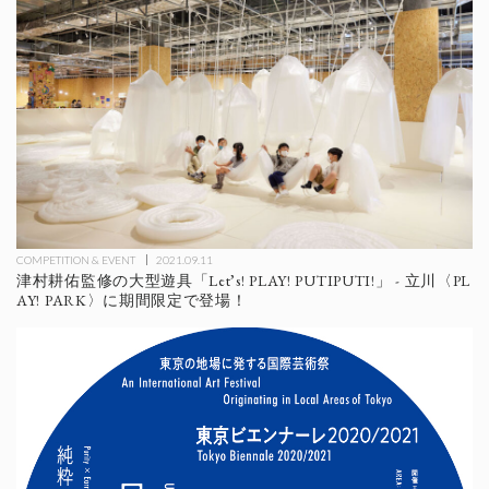
COMPETITION & EVENT
2021.09.11
津村耕佑監修の大型遊具「Let’s! PLAY! PUTIPUTI!」 - 立川〈PL
AY! PARK〉に期間限定で登場！