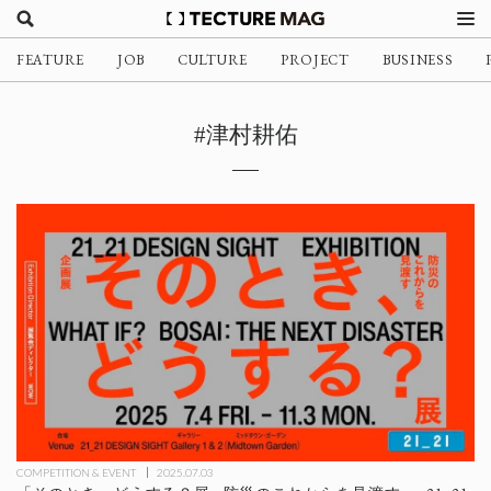
FEATURE
JOB
CULTURE
PROJECT
BUSINESS
#津村耕佑
COMPETITION & EVENT
2025.07.03