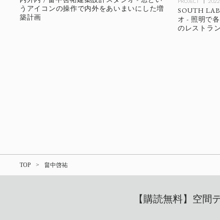
PROJECT
2022
うアイコンの操作で内外をあいまいにした増
SOUTH L
築計画
オ - 照明
のレストラ
TOP
畠中啓祐
【購読無料】空間デザ