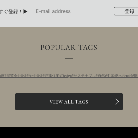
すぐ登録！▶
POPULAR TAGS
動画
展覧会
海外
Art
海外
戸建住宅
Design
サステナブル
自然
中国
Residential
開
VIEW ALL TAGS