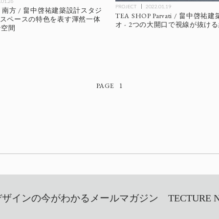
.01.26
PROJECT
2022.01.19
AB 南方 / 畠中啓祐建築設計スタジ
TEA SHOP Parvati / 畠中
で各スペースの特色を表す渾然一体
オ - 2つの大開口で視線が抜け
ン空間
1
インの今がわかるメールマガジン TECTURE NEW