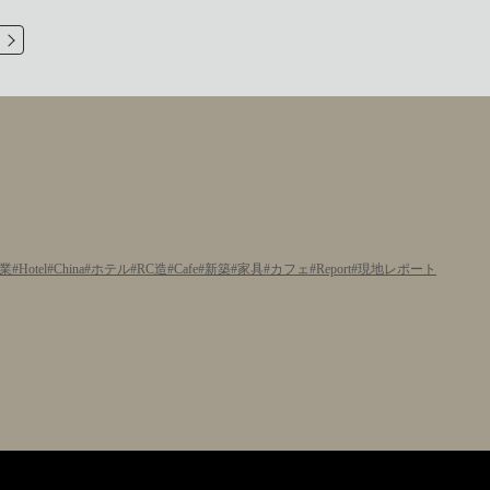
業
Hotel
China
ホテル
RC造
Cafe
新築
家具
カフェ
Report
現地レポート