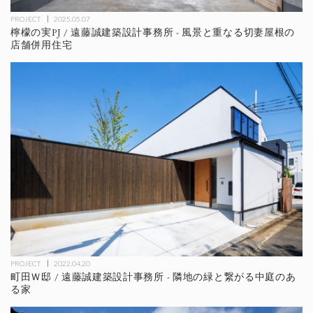
PROJECT
2025.05.07
檸檬の実PJ / 遠藤誠建築設計事務所 - 風景と重なる切妻屋根の
店舗併用住宅
PROJECT
2022.04.20
町田Ｗ邸 / 遠藤誠建築設計事務所 - 隣地の緑と繋がる中庭のあ
る家