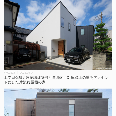
PROJECT
2022.04.14
土支田О邸 / 遠藤誠建築設計事務所 - 対角線上の壁をアクセン
トにした片流れ屋根の家