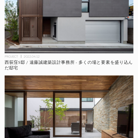
PROJECT
2022.04.12
西荻窪S邸 / 遠藤誠建築設計事務所 - 多くの場と要素を盛り込ん
だ邸宅