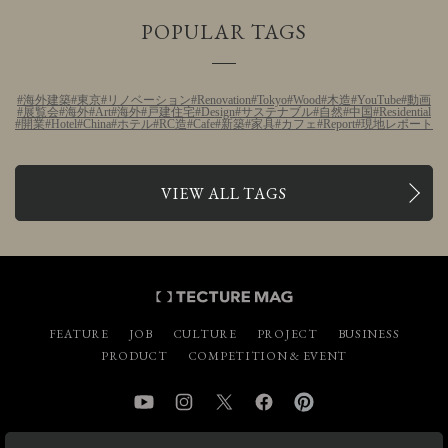
POPULAR TAGS
海外建築
東京
リノベーション
Renovation
Tokyo
Wood
木造
YouTube
動画
展覧会
海外
Art
海外
戸建住宅
Design
サステナブル
自然
中国
Residential
開業
Hotel
China
ホテル
RC造
Cafe
新築
家具
カフェ
Report
現地レポート
VIEW ALL TAGS
FEATURE
JOB
CULTURE
PROJECT
BUSINESS
PRODUCT
COMPETITION & EVENT
YouTube
Instagram
Twitter
Facebook
Pinterest