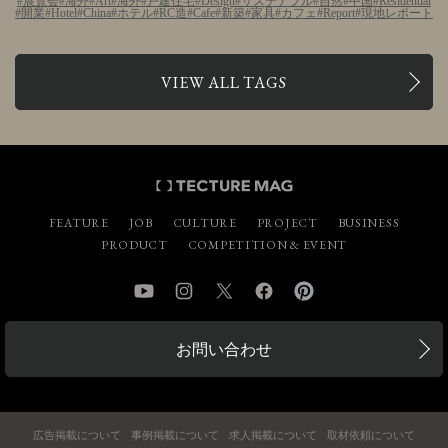
展覧会
海外
Art
海外
戸建住宅
Design
サステナブル
自然
中国
Residential
開業
Hotel
China
ホテル
RC造
Cafe
新築
家具
カフェ
Report
現地レポート
VIEW ALL TAGS
FEATURE
JOB
CULTURE
PROJECT
BUSINESS
PRODUCT
COMPETITION & EVENT
YouTube
Instagram
Twitter
Facebook
Pinterest
お問い合わせ
広告掲載について
事例掲載について
求人掲載について
取材依頼について