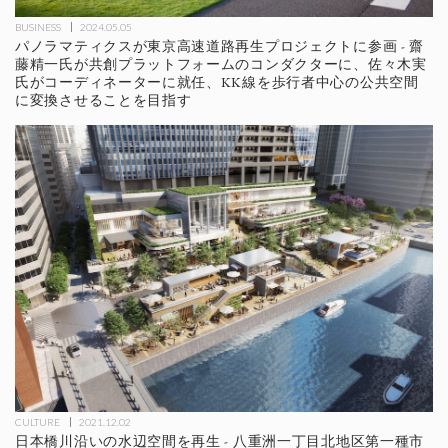
BUSINESS
2024.05.05
パノラマティクスが東京高速道路再生プロジェクトに参画 - 齋
藤精一氏が共創プラットフォームのコンダクターに、佐々木実
氏がコーディネーターに就任、KK線を歩行者中心の公共空間
に変換させることを目指す
CULTURE
2021.12.02
日本橋川沿いの水辺空間を再生 - 八重洲一丁目北地区第一種市