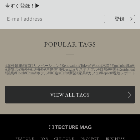
今すぐ登録！▶
POPULAR TAGS
海外建築
東京
リノベーション
Renovation
Tokyo
Wood
木造
YouTube
動画
展覧会
海外
Art
海外
戸建住宅
Design
サステナブル
自然
中国
Residential
開業
Hotel
China
ホテル
RC造
Cafe
新築
家具
カフェ
Report
現地レポート
VIEW ALL TAGS
FEATURE
JOB
CULTURE
PROJECT
BUSINESS