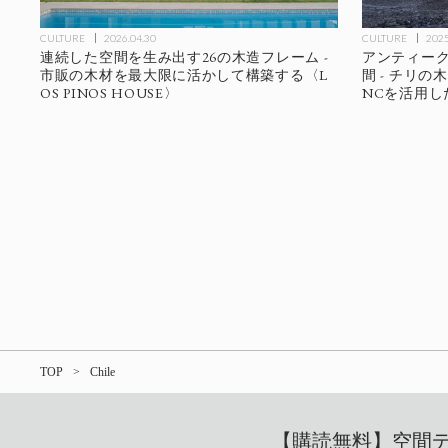
CULTURE
2026.04.30
CULTURE
2025
連続した空間を生み出す26の木造フレーム -
アンティー
市販の木材を最大限に活かして構築する〈L
間 - チリ
OS PINOS HOUSE〉
NCを活用し
TOP
Chile
【購読無料】空間デザ