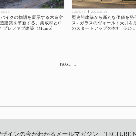
.06.24
CULTURE
2025.02.14
クバイクの物語を展示する木造空
歴史的建築から新たな価値を発
の木造建築を革新する、集成材とC
ス - ガラスのヴォールト天井を
たプレファブ建築〈Mumo〉
のスタートアップの本社〈FINTU
1
インの今がわかるメールマガジン TECTURE NEW