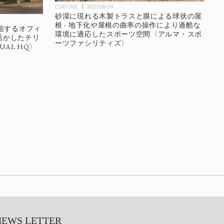
CULTURE
2023.08.09
砂漠に現れる木製トラスと膜による球状の屋
根 - 地下化や屋根の曲率の操作により過酷な
信するオフィ
環境に適応したスポーツ空間〈アルマ・スポ
活かしたチリ
ーツファシリティズ〉
AL HQ〉
S LETTER