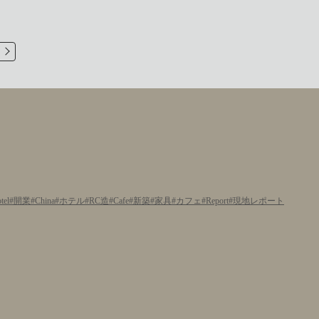
tel
開業
China
ホテル
RC造
Cafe
新築
家具
カフェ
Report
現地レポート