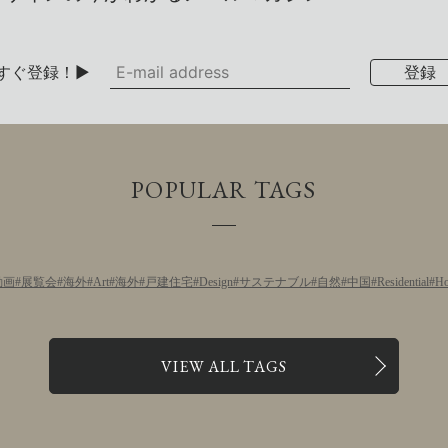
すぐ登録！▶
POPULAR TAGS
動画
展覧会
海外
Art
海外
戸建住宅
Design
サステナブル
自然
中国
Residential
Ho
VIEW ALL TAGS