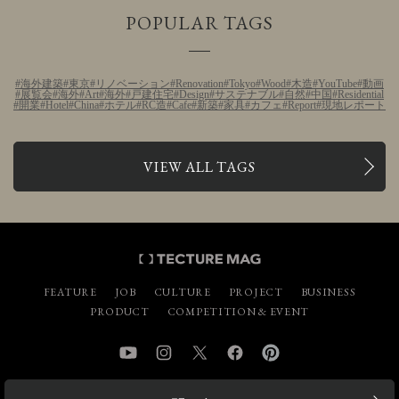
POPULAR TAGS
海外建築
東京
リノベーション
Renovation
Tokyo
Wood
木造
YouTube
動画
展覧会
海外
Art
海外
戸建住宅
Design
サステナブル
自然
中国
Residential
開業
Hotel
China
ホテル
RC造
Cafe
新築
家具
カフェ
Report
現地レポート
VIEW ALL TAGS
FEATURE
JOB
CULTURE
PROJECT
BUSINESS
PRODUCT
COMPETITION & EVENT
YouTube
Instagram
Twitter
Facebook
Pinterest