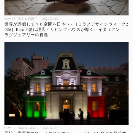
COMPETITION & EVENT
2026.04.20
世界が評価してきた空間を日本へ - ［ミラノデザインウィーク2
026］Edra正規代理店・リビングハウスが導く、イタリアン・
ラグジュアリーの真髄
COMPETITION & EVENT
2021.07.27