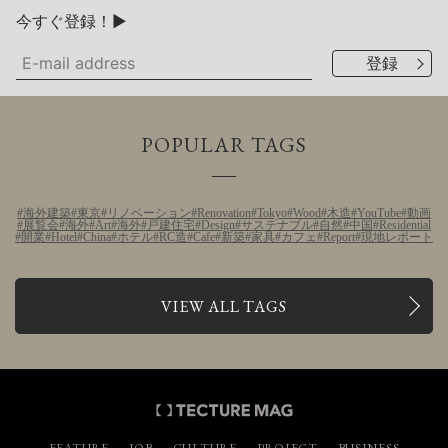
今すぐ登録！▶
POPULAR TAGS
海外建築
東京
リノベーション
Renovation
Tokyo
Wood
木造
YouTube
動画
展覧会
海外
Art
海外
戸建住宅
Design
サステナブル
自然
中国
Residential
開業
Hotel
China
ホテル
RC造
Cafe
新築
家具
カフェ
Report
現地レポート
VIEW ALL TAGS
FEATURE
JOB
CULTURE
PROJECT
BUSINESS