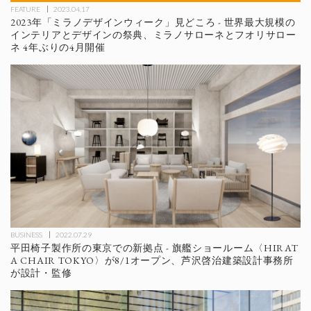
FEATURE
2023.04.17
2023年「ミラノデザインウィーク」見どころ - 世界最大規模の
インテリアとデザインの祭典、ミラノサローネとフオリサロー
ネ 4年ぶりの4月開催
BUSINESS
2022.07.29
平田椅子製作所の東京での新拠点 - 旗艦ショールーム〈HIRAT
A CHAIR TOKYO〉が8/1オープン、芦沢啓治建築設計事務所
が設計・監修