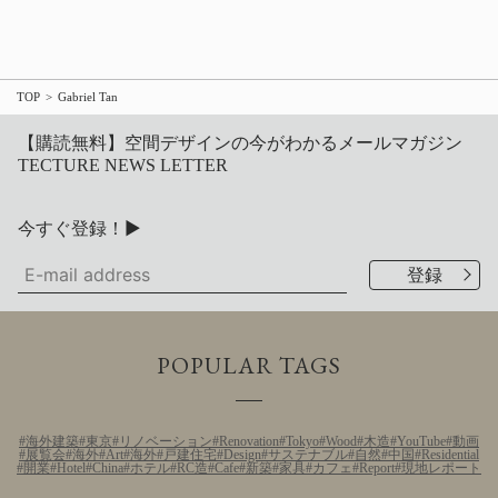
TOP
Gabriel Tan
【購読無料】空間デザインの今がわかるメールマガジン
TECTURE NEWS LETTER
今すぐ登録！▶
POPULAR TAGS
海外建築
東京
リノベーション
Renovation
Tokyo
Wood
木造
YouTube
動画
展覧会
海外
Art
海外
戸建住宅
Design
サステナブル
自然
中国
Residential
開業
Hotel
China
ホテル
RC造
Cafe
新築
家具
カフェ
Report
現地レポート