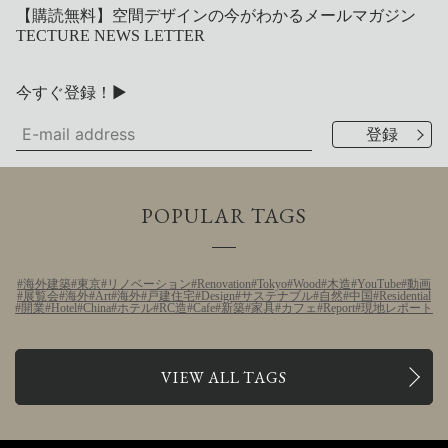
【購読無料】空間デザインの今がわかるメールマガジン
TECTURE NEWS LETTER
今すぐ登録！▶
POPULAR TAGS
海外建築
東京
リノベーション
Renovation
Tokyo
Wood
木造
YouTube
動画
展覧会
海外
Art
海外
戸建住宅
Design
サステナブル
自然
中国
Residential
開業
Hotel
China
ホテル
RC造
Cafe
新築
家具
カフェ
Report
現地レポート
VIEW ALL TAGS