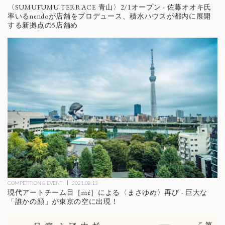
〈SUMUFUMU TERRACE 青山〉2/1オープン - 佐藤オオキ氏
率いるnendoが店舗をプロデュース、積水ハウスが都内に展開
する新拠点の5店舗め
COMPETITION & EVENT
2021.08.13
現代アートチーム目［mé］による〈まさゆめ〉再び - 巨大な
「誰かの顔」が東京の空に出現！