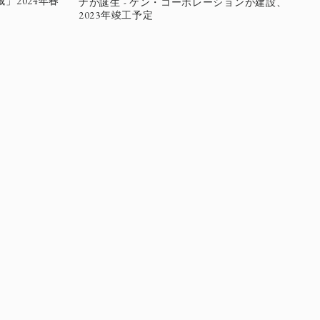
」2024年春
ナが誕生 - ケン・コーポレーションが建設、
2023年竣工予定