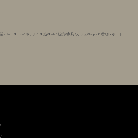
業
Hotel
China
ホテル
RC造
Cafe
新築
家具
カフェ
Report
現地レポート
S
T