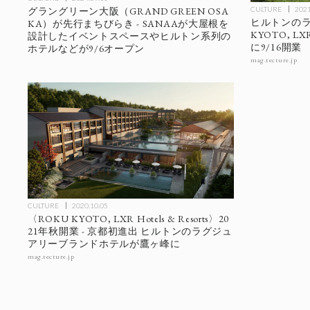
CULTURE
2021
グラングリーン大阪（GRAND GREEN OSA
ヒルトンのラ
KA）が先行まちびらき - SANAAが大屋根を
KYOTO, LX
設計したイベントスペースやヒルトン系列の
に9/16開業
ホテルなどが9/6オープン
mag.tecture.jp
CULTURE
2020.10.05
〈ROKU KYOTO, LXR Hotels & Resorts〉20
21年秋開業 - 京都初進出 ヒルトンのラグジュ
アリーブランドホテルが鷹ヶ峰に
mag.tecture.jp