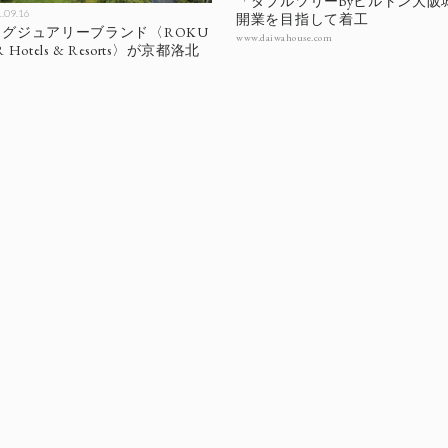
「ダブルツリーbyヒルトン大阪城
.09.16
開業を目指して着工
グジュアリーブランド〈ROKU
www.daiwahouse.com
R Hotels & Resorts〉が京都洛北