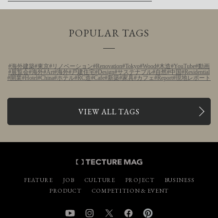
POPULAR TAGS
海外建築
東京
リノベーション
Renovation
Tokyo
Wood
木造
YouTube
動画
展覧会
海外
Art
海外
戸建住宅
Design
サステナブル
自然
中国
Residential
開業
Hotel
China
ホテル
RC造
Cafe
新築
家具
カフェ
Report
現地レポート
VIEW ALL TAGS
FEATURE
JOB
CULTURE
PROJECT
BUSINESS
PRODUCT
COMPETITION & EVENT
YouTube
Instagram
Twitter
Facebook
Pinterest