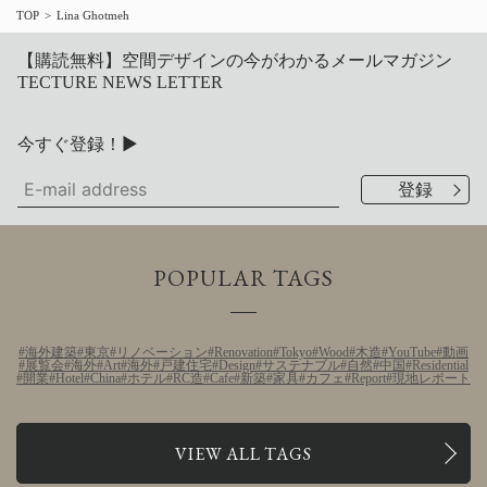
TOP
Lina Ghotmeh
【購読無料】空間デザインの今がわかるメールマガジン
TECTURE NEWS LETTER
今すぐ登録！▶
POPULAR TAGS
海外建築
東京
リノベーション
Renovation
Tokyo
Wood
木造
YouTube
動画
展覧会
海外
Art
海外
戸建住宅
Design
サステナブル
自然
中国
Residential
開業
Hotel
China
ホテル
RC造
Cafe
新築
家具
カフェ
Report
現地レポート
VIEW ALL TAGS