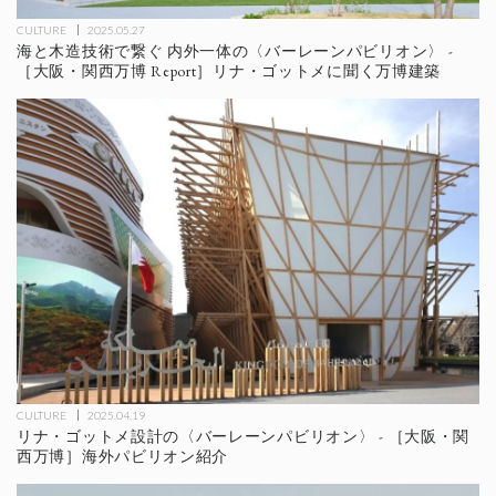
CULTURE
2025.05.27
海と木造技術で繋ぐ 内外一体の〈バーレーンパビリオン〉 -
［大阪・関西万博 Report］リナ・ゴットメに聞く万博建築
CULTURE
2025.04.19
リナ・ゴットメ設計の〈バーレーンパビリオン〉 - ［大阪・関
西万博］海外パビリオン紹介