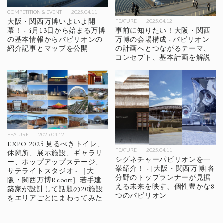
COMPETITION & EVENT
2025.04.11
大阪・関西万博いよいよ開
FEATURE
2025.04.12
事前に知りたい！大阪・関西
幕！ - 4月13日から始まる万博
万博の会場構成 - パビリオン
の基本情報からパビリオンの
の計画へとつながるテーマ、
紹介記事とマップを公開
コンセプト、基本計画を解説
FEATURE
2025.04.12
EXPO 2025 見るべきトイレ、
FEATURE
2025.04.11
休憩所、展示施設、ギャラリ
シグネチャーパビリオンを一
ー、ポップアップステージ、
挙紹介！ - [大阪・関西万博]各
サテライトスタジオ - ［大
分野のトップランナーが見据
阪・関西万博Reoort］若手建
える未来を映す、個性豊かな8
築家が設計して話題の20施設
つのパビリオン
をエリアごとにまわってみた