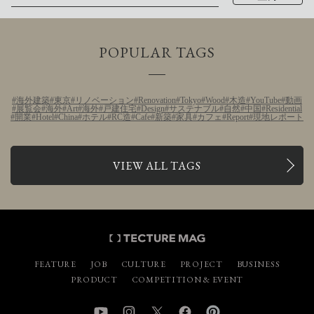
POPULAR TAGS
海外建築
東京
リノベーション
Renovation
Tokyo
Wood
木造
YouTube
動画
展覧会
海外
Art
海外
戸建住宅
Design
サステナブル
自然
中国
Residential
開業
Hotel
China
ホテル
RC造
Cafe
新築
家具
カフェ
Report
現地レポート
VIEW ALL TAGS
FEATURE
JOB
CULTURE
PROJECT
BUSINESS
PRODUCT
COMPETITION & EVENT
YouTube
Instagram
Twitter
Facebook
Pinterest