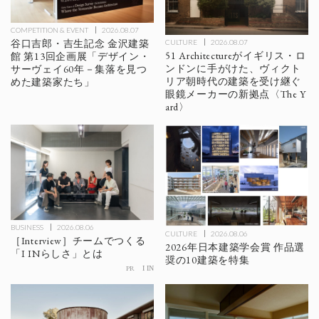
COMPETITION & EVENT
2026.08.07
谷口吉郎・吉生記念 金沢建築
CULTURE
2026.08.07
51 Architectureがイギリス・ロ
館 第13回企画展「デザイン・
ンドンに手がけた、ヴィクト
サーヴェイ60年－集落を見つ
リア朝時代の建築を受け継ぐ
めた建築家たち」
眼鏡メーカーの新拠点〈The Y
ard〉
BUSINESS
2026.08.06
CULTURE
2026.08.06
［Interview］チームでつくる
2026年日本建築学会賞 作品選
「I INらしさ」とは
奨の10建築を特集
PR
I IN