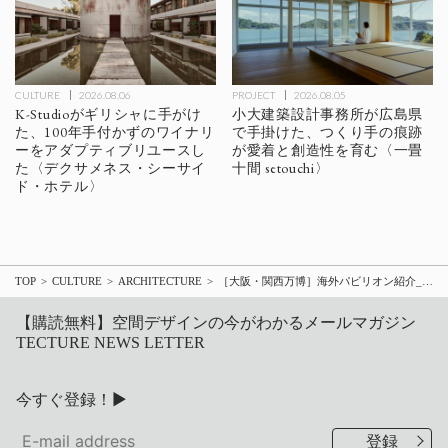
CULTURE
2026.08.06
PROJECT
2026.08.05
K-Studioがギリシャに手がけ
小大建築設計事務所が広島県
た、100年手付かずのワイナリ
で手掛けた、つくり手の痕跡
ーをアダプティブリユースし
が愛着と創造性を育む〈一畳
た〈デクサメネス・シーサイ
十間 setouchi〉
ド・ホテル〉
TOP
CULTURE
ARCHITECTURE
［大阪・関西万博］海外パビリオン紹介_バーレーン
【購読無料】空間デザインの今がわかるメールマガジン
TECTURE NEWS LETTER
今すぐ登録！▶