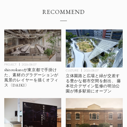
RECOMMEND
PROJECT
2026.08.07
shirotokuroが東京都で手掛け
CULTURE
2026.08.07
た、素材のグラデーションが
立体園路と広場と緑が交差す
風景のレイヤーを描くオフィ
る豊かな都市空間を創出、 藤
ス〈DAIKI〉
本壮介デザイン監修の明治公
園が博多駅前にオープン