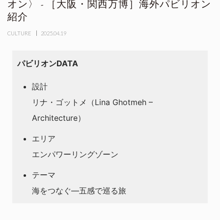
オン〉 - ［大阪・関西万博］海外パビリオン
紹介
CULTURE
2025.04.19
パビリオンDATA
設計
リナ・ゴットメ（Lina Ghotmeh –
Architecture）
エリア
エンパワーリングゾーン
テーマ
海をつなぐ―五感で巡る旅