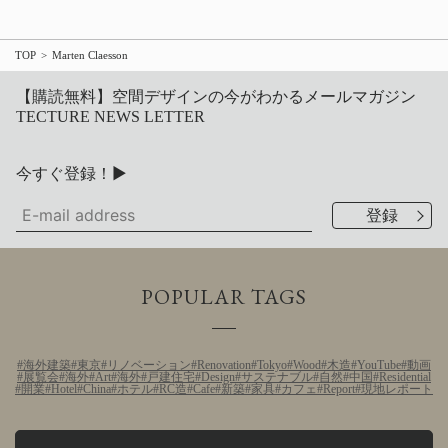
TOP
Marten Claesson
【購読無料】空間デザインの今がわかるメールマガジン
TECTURE NEWS LETTER
今すぐ登録！▶
POPULAR TAGS
海外建築
東京
リノベーション
Renovation
Tokyo
Wood
木造
YouTube
動画
展覧会
海外
Art
海外
戸建住宅
Design
サステナブル
自然
中国
Residential
開業
Hotel
China
ホテル
RC造
Cafe
新築
家具
カフェ
Report
現地レポート