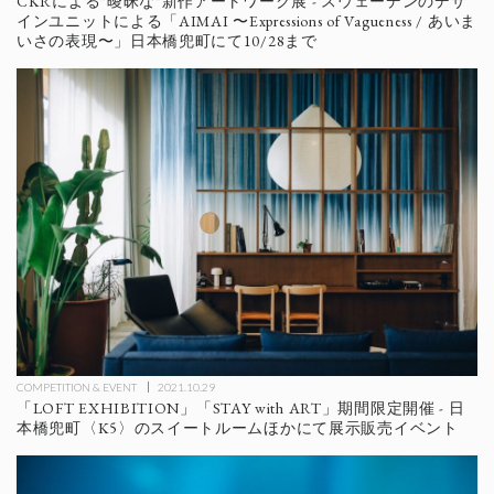
CKRによる"曖昧な"新作アートワーク展 - スウェーデンのデザ
インユニットによる「AIMAI 〜Expressions of Vagueness / あいま
いさの表現〜」日本橋兜町にて10/28まで
COMPETITION & EVENT
2021.10.29
「LOFT EXHIBITION」「STAY with ART」期間限定開催 - 日
本橋兜町〈K5〉のスイートルームほかにて展示販売イベント