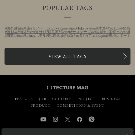
POPULAR TAGS
海外建築
東京
リノベーション
Renovation
Tokyo
Wood
木造
YouTube
動画
展覧会
海外
Art
海外
戸建住宅
Design
サステナブル
自然
中国
Residential
開業
Hotel
China
ホテル
RC造
Cafe
新築
家具
カフェ
Report
現地レポート
VIEW ALL TAGS
FEATURE
JOB
CULTURE
PROJECT
BUSINESS
PRODUCT
COMPETITION & EVENT
YouTube
Instagram
Twitter
Facebook
Pinterest