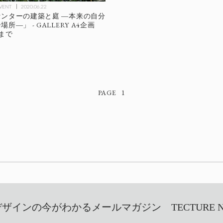
EVENT
2020.06.22
ンターの建築と庭 ―本来の自分
所―」 - GALLERY A4企画
日まで
1
インの今がわかるメールマガジン TECTURE NEW