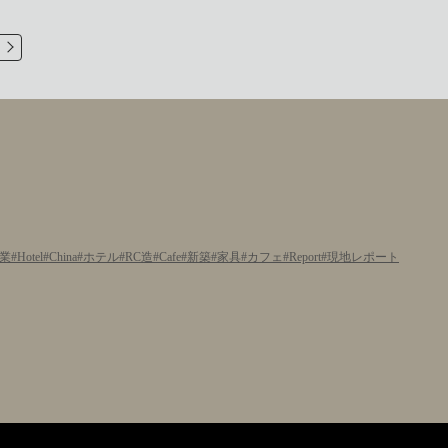
業
Hotel
China
ホテル
RC造
Cafe
新築
家具
カフェ
Report
現地レポート