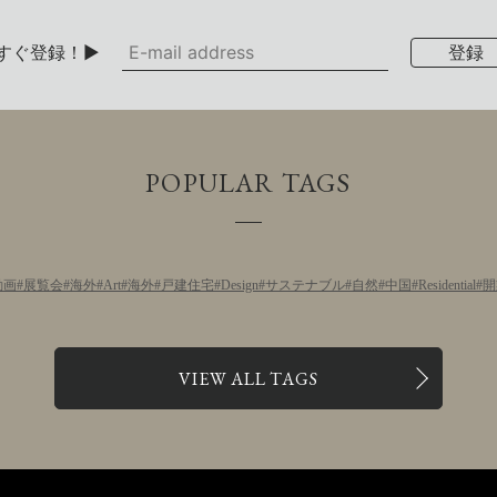
すぐ登録！▶
POPULAR TAGS
動画
展覧会
海外
Art
海外
戸建住宅
Design
サステナブル
自然
中国
Residential
開
VIEW ALL TAGS