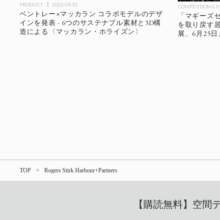
PRODUCT
2022.09.10
COMPETITION & 
ベントレー×マッカラン コラボモデルのデザ
「マギーズセ
インを発表 - 6つのサステナブル素材と3D構
を取り戻す居場
造による〈マッカラン・ホライズン〉
展、6月25
TOP
Rogers Stirk Harbour+Partners
【購読無料】空間デザ